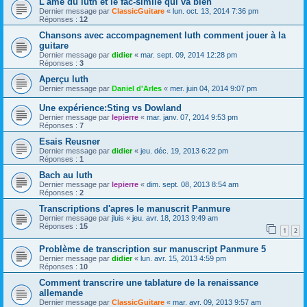
L'âme du luth et le fac-similé qui va bien
Dernier message par
ClassicGuitare
«
lun. oct. 13, 2014 7:36 pm
Réponses :
12
Chansons avec accompagnement luth comment jouer à la
guitare
Dernier message par
didier
«
mar. sept. 09, 2014 12:28 pm
Réponses :
3
Aperçu luth
Dernier message par
Daniel d'Arles
«
mer. juin 04, 2014 9:07 pm
Une expérience:Sting vs Dowland
Dernier message par
lepierre
«
mar. janv. 07, 2014 9:53 pm
Réponses :
7
Esais Reusner
Dernier message par
didier
«
jeu. déc. 19, 2013 6:22 pm
Réponses :
1
Bach au luth
Dernier message par
lepierre
«
dim. sept. 08, 2013 8:54 am
Réponses :
2
Transcriptions d'apres le manuscrit Panmure
Dernier message par
jluis
«
jeu. avr. 18, 2013 9:49 am
Réponses :
15
1
2
Problème de transcription sur manuscript Panmure 5
Dernier message par
didier
«
lun. avr. 15, 2013 4:59 pm
Réponses :
10
Comment transcrire une tablature de la renaissance
allemande
Dernier message par
ClassicGuitare
«
mar. avr. 09, 2013 9:57 am