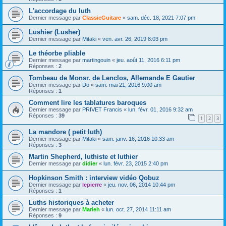
L'accordage du luth
Dernier message par
ClassicGuitare
«
sam. déc. 18, 2021 7:07 pm
Lushier (Lusher)
Dernier message par
Mitaki
«
ven. avr. 26, 2019 8:03 pm
Le théorbe pliable
Dernier message par
martingouin
«
jeu. août 11, 2016 6:11 pm
Réponses :
2
Tombeau de Monsr. de Lenclos, Allemande E Gautier
Dernier message par
Do
«
sam. mai 21, 2016 9:00 am
Réponses :
1
Comment lire les tablatures baroques
Dernier message par
PRIVET Francis
«
lun. févr. 01, 2016 9:32 am
Réponses :
39
1
2
3
La mandore ( petit luth)
Dernier message par
Mitaki
«
sam. janv. 16, 2016 10:33 am
Réponses :
3
Martin Shepherd, luthiste et luthier
Dernier message par
didier
«
lun. févr. 23, 2015 2:40 pm
Hopkinson Smith : interview vidéo Qobuz
Dernier message par
lepierre
«
jeu. nov. 06, 2014 10:44 pm
Réponses :
1
Luths historiques à acheter
Dernier message par
Marieh
«
lun. oct. 27, 2014 11:11 am
Réponses :
9