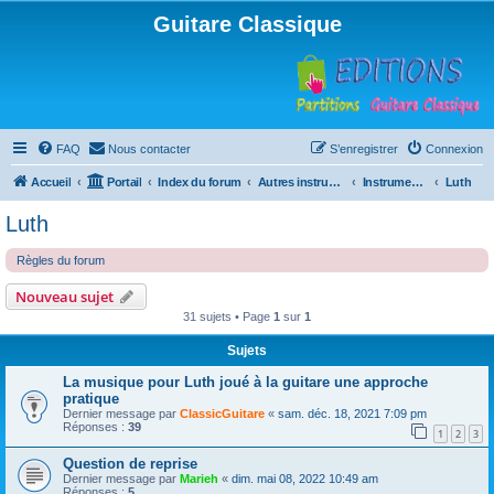
Guitare Classique
FAQ
Nous contacter
S’enregistrer
Connexion
Accueil
Portail
Index du forum
Autres instruments à cordes pincées, ou styles
Instruments anciens
Luth
Luth
Règles du forum
Nouveau sujet
31 sujets • Page
1
sur
1
Sujets
La musique pour Luth joué à la guitare une approche
pratique
Dernier message par
ClassicGuitare
«
sam. déc. 18, 2021 7:09 pm
Réponses :
39
1
2
3
Question de reprise
Dernier message par
Marieh
«
dim. mai 08, 2022 10:49 am
Réponses :
5