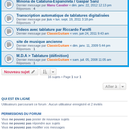
Minona de Cataluna-Espanoleta / Gaspar Sanz
Dernier message par
Manu Cavalier
«
dim. janv. 22, 2012 12:13 pm
Réponses :
4
Transcription automatique de tablatures digitalisées
Dernier message par
jluis
«
lun. sept. 19, 2011 3:18 pm
Réponses :
7
Videos avec tablature par Riccardo Farolfi
Dernier message par
ClassicGuitare
«
ven. juin 24, 2011 9:43 am
site de musique ancienne
Dernier message par
ClassicGuitare
«
dim. janv. 11, 2009 5:44 pm
Réponses :
1
M.D.A > Tablature (définition)
Dernier message par
ClassicGuitare
«
sam. juil. 05, 2008 11:05 am
Réponses :
1
Nouveau sujet
16 sujets • Page
1
sur
1
Aller à
QUI EST EN LIGNE
Utilisateurs parcourant ce forum : Aucun utilisateur enregistré et 2 invités
PERMISSIONS DU FORUM
Vous
ne pouvez pas
poster de nouveaux sujets
Vous
ne pouvez pas
répondre aux sujets
Vous
ne pouvez pas
modifier vos messages