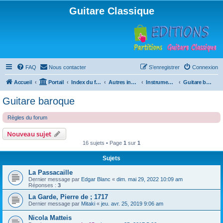
Guitare Classique
FAQ
Nous contacter
S’enregistrer
Connexion
Accueil
Portail
Index du forum
Autres instruments à cordes pincées, ou styles
Instruments anciens
Guitare baroque
Guitare baroque
Règles du forum
Nouveau sujet
16 sujets • Page
1
sur
1
Sujets
La Passacaille
Dernier message par
Edgar Blanc
«
dim. mai 29, 2022 10:09 am
Réponses :
3
La Garde, Pierre de ; 1717
Dernier message par
Mitaki
«
jeu. avr. 25, 2019 9:06 am
Nicola Matteis