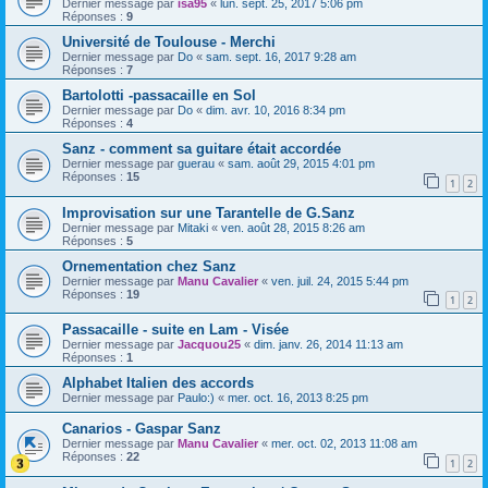
Dernier message par
isa95
«
lun. sept. 25, 2017 5:06 pm
Réponses :
9
Université de Toulouse - Merchi
Dernier message par
Do
«
sam. sept. 16, 2017 9:28 am
Réponses :
7
Bartolotti -passacaille en Sol
Dernier message par
Do
«
dim. avr. 10, 2016 8:34 pm
Réponses :
4
Sanz - comment sa guitare était accordée
Dernier message par
guerau
«
sam. août 29, 2015 4:01 pm
Réponses :
15
1
2
Improvisation sur une Tarantelle de G.Sanz
Dernier message par
Mitaki
«
ven. août 28, 2015 8:26 am
Réponses :
5
Ornementation chez Sanz
Dernier message par
Manu Cavalier
«
ven. juil. 24, 2015 5:44 pm
Réponses :
19
1
2
Passacaille - suite en Lam - Visée
Dernier message par
Jacquou25
«
dim. janv. 26, 2014 11:13 am
Réponses :
1
Alphabet Italien des accords
Dernier message par
Paulo:)
«
mer. oct. 16, 2013 8:25 pm
Canarios - Gaspar Sanz
Dernier message par
Manu Cavalier
«
mer. oct. 02, 2013 11:08 am
Réponses :
22
1
2