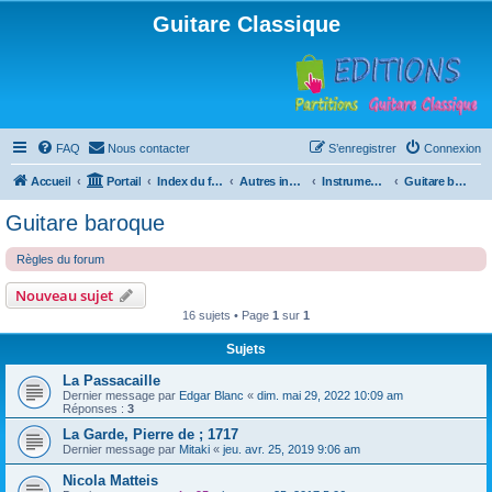
Guitare Classique
FAQ
Nous contacter
S’enregistrer
Connexion
Accueil
Portail
Index du forum
Autres instruments à cordes pincées, ou styles
Instruments anciens
Guitare baroque
Guitare baroque
Règles du forum
Nouveau sujet
16 sujets • Page
1
sur
1
Sujets
La Passacaille
Dernier message par
Edgar Blanc
«
dim. mai 29, 2022 10:09 am
Réponses :
3
La Garde, Pierre de ; 1717
Dernier message par
Mitaki
«
jeu. avr. 25, 2019 9:06 am
Nicola Matteis