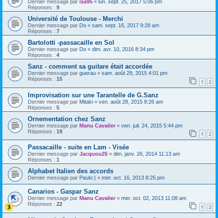
Dernier message par
isa95
«
lun. sept. 25, 2017 5:06 pm
Réponses :
9
Université de Toulouse - Merchi
Dernier message par
Do
«
sam. sept. 16, 2017 9:28 am
Réponses :
7
Bartolotti -passacaille en Sol
Dernier message par
Do
«
dim. avr. 10, 2016 8:34 pm
Réponses :
4
Sanz - comment sa guitare était accordée
Dernier message par
guerau
«
sam. août 29, 2015 4:01 pm
Réponses :
15
1
2
Improvisation sur une Tarantelle de G.Sanz
Dernier message par
Mitaki
«
ven. août 28, 2015 8:26 am
Réponses :
5
Ornementation chez Sanz
Dernier message par
Manu Cavalier
«
ven. juil. 24, 2015 5:44 pm
Réponses :
19
1
2
Passacaille - suite en Lam - Visée
Dernier message par
Jacquou25
«
dim. janv. 26, 2014 11:13 am
Réponses :
1
Alphabet Italien des accords
Dernier message par
Paulo:)
«
mer. oct. 16, 2013 8:25 pm
Canarios - Gaspar Sanz
Dernier message par
Manu Cavalier
«
mer. oct. 02, 2013 11:08 am
Réponses :
22
1
2