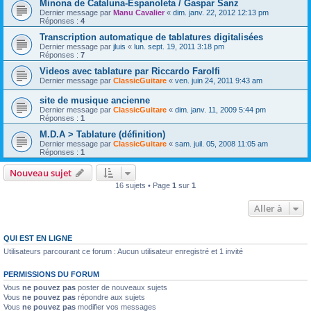
Minona de Cataluna-Espanoleta / Gaspar Sanz
Dernier message par
Manu Cavalier
«
dim. janv. 22, 2012 12:13 pm
Réponses :
4
Transcription automatique de tablatures digitalisées
Dernier message par
jluis
«
lun. sept. 19, 2011 3:18 pm
Réponses :
7
Videos avec tablature par Riccardo Farolfi
Dernier message par
ClassicGuitare
«
ven. juin 24, 2011 9:43 am
site de musique ancienne
Dernier message par
ClassicGuitare
«
dim. janv. 11, 2009 5:44 pm
Réponses :
1
M.D.A > Tablature (définition)
Dernier message par
ClassicGuitare
«
sam. juil. 05, 2008 11:05 am
Réponses :
1
Nouveau sujet
16 sujets • Page
1
sur
1
Aller à
QUI EST EN LIGNE
Utilisateurs parcourant ce forum : Aucun utilisateur enregistré et 1 invité
PERMISSIONS DU FORUM
Vous
ne pouvez pas
poster de nouveaux sujets
Vous
ne pouvez pas
répondre aux sujets
Vous
ne pouvez pas
modifier vos messages