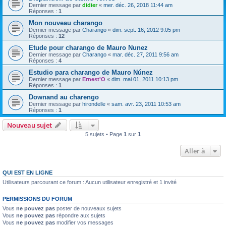
Dernier message par
didier
«
mer. déc. 26, 2018 11:44 am
Réponses :
1
Mon nouveau charango
Dernier message par
Charango
«
dim. sept. 16, 2012 9:05 pm
Réponses :
12
Etude pour charango de Mauro Nunez
Dernier message par
Charango
«
mar. déc. 27, 2011 9:56 am
Réponses :
4
Estudio para charango de Mauro Núnez
Dernier message par
Ernest'O
«
dim. mai 01, 2011 10:13 pm
Réponses :
1
Downand au charengo
Dernier message par
hirondelle
«
sam. avr. 23, 2011 10:53 am
Réponses :
1
Nouveau sujet
5 sujets • Page
1
sur
1
Aller à
QUI EST EN LIGNE
Utilisateurs parcourant ce forum : Aucun utilisateur enregistré et 1 invité
PERMISSIONS DU FORUM
Vous
ne pouvez pas
poster de nouveaux sujets
Vous
ne pouvez pas
répondre aux sujets
Vous
ne pouvez pas
modifier vos messages