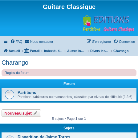
Guitare Classique
FAQ
Nous contacter
S’enregistrer
Connexion
Accueil
Portail
Index du forum
Autres instruments à cordes pincées, ou styles
Divers instruments
Charango
Charango
Règles du forum
Forum
Partitions
Partitions, tablatures ou manuscrites, classées par niveau de difficulté (1 à 6)
Nouveau sujet
5 sujets • Page
1
sur
1
Sujets
Disparition de Jaime Torres