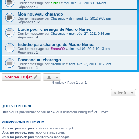
Dernier message par
didier
«
mer. déc. 26, 2018 11:44 am
Réponses :
1
Mon nouveau charango
Dernier message par
Charango
«
dim. sept. 16, 2012 9:05 pm
Réponses :
12
Etude pour charango de Mauro Nunez
Dernier message par
Charango
«
mar. déc. 27, 2011 9:56 am
Réponses :
4
Estudio para charango de Mauro Núnez
Dernier message par
Ernest'O
«
dim. mai 01, 2011 10:13 pm
Réponses :
1
Downand au charengo
Dernier message par
hirondelle
«
sam. avr. 23, 2011 10:53 am
Réponses :
1
Nouveau sujet
5 sujets • Page
1
sur
1
Aller à
QUI EST EN LIGNE
Utilisateurs parcourant ce forum : Aucun utilisateur enregistré et 1 invité
PERMISSIONS DU FORUM
Vous
ne pouvez pas
poster de nouveaux sujets
Vous
ne pouvez pas
répondre aux sujets
Vous
ne pouvez pas
modifier vos messages