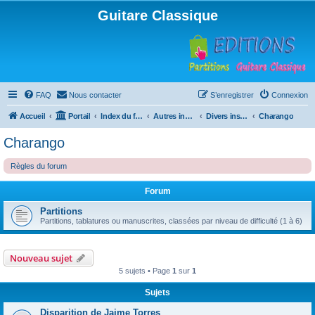
Guitare Classique
FAQ
Nous contacter
S’enregistrer
Connexion
Accueil
Portail
Index du forum
Autres instruments à cordes pincées, ou styles
Divers instruments
Charango
Charango
Règles du forum
Forum
Partitions
Partitions, tablatures ou manuscrites, classées par niveau de difficulté (1 à 6)
Nouveau sujet
5 sujets • Page
1
sur
1
Sujets
Disparition de Jaime Torres