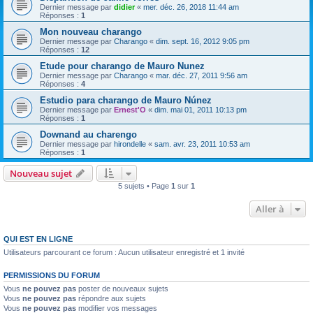
Dernier message par
didier
«
mer. déc. 26, 2018 11:44 am
Réponses :
1
Mon nouveau charango
Dernier message par
Charango
«
dim. sept. 16, 2012 9:05 pm
Réponses :
12
Etude pour charango de Mauro Nunez
Dernier message par
Charango
«
mar. déc. 27, 2011 9:56 am
Réponses :
4
Estudio para charango de Mauro Núnez
Dernier message par
Ernest'O
«
dim. mai 01, 2011 10:13 pm
Réponses :
1
Downand au charengo
Dernier message par
hirondelle
«
sam. avr. 23, 2011 10:53 am
Réponses :
1
Nouveau sujet
5 sujets • Page
1
sur
1
Aller à
QUI EST EN LIGNE
Utilisateurs parcourant ce forum : Aucun utilisateur enregistré et 1 invité
PERMISSIONS DU FORUM
Vous
ne pouvez pas
poster de nouveaux sujets
Vous
ne pouvez pas
répondre aux sujets
Vous
ne pouvez pas
modifier vos messages