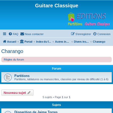
Guitare Classique
FAQ
Nous contacter
S’enregistrer
Connexion
Accueil
Portail
Index du forum
Autres instruments à cordes pincées, ou styles
Divers instruments
Charango
Charango
Règles du forum
Forum
Partitions
Partitions, tablatures ou manuscrites, classées par niveau de difficulté (1 à 6)
Nouveau sujet
5 sujets • Page
1
sur
1
Sujets
Disparition de Jaime Torres