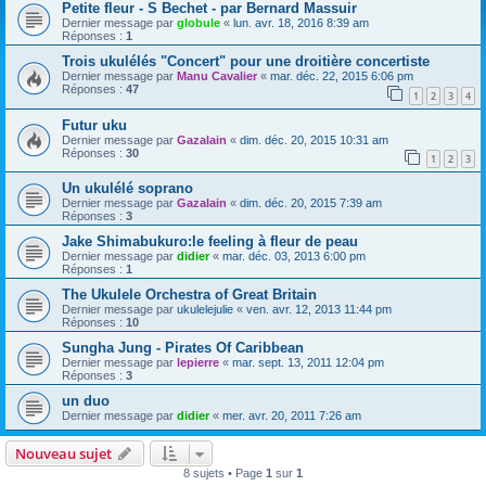
Petite fleur - S Bechet - par Bernard Massuir
Dernier message par
globule
«
lun. avr. 18, 2016 8:39 am
Réponses :
1
Trois ukulélés "Concert" pour une droitière concertiste
Dernier message par
Manu Cavalier
«
mar. déc. 22, 2015 6:06 pm
Réponses :
47
1
2
3
4
Futur uku
Dernier message par
Gazalain
«
dim. déc. 20, 2015 10:31 am
Réponses :
30
1
2
3
Un ukulélé soprano
Dernier message par
Gazalain
«
dim. déc. 20, 2015 7:39 am
Réponses :
3
Jake Shimabukuro:le feeling à fleur de peau
Dernier message par
didier
«
mar. déc. 03, 2013 6:00 pm
Réponses :
1
The Ukulele Orchestra of Great Britain
Dernier message par
ukulelejulie
«
ven. avr. 12, 2013 11:44 pm
Réponses :
10
Sungha Jung - Pirates Of Caribbean
Dernier message par
lepierre
«
mar. sept. 13, 2011 12:04 pm
Réponses :
3
un duo
Dernier message par
didier
«
mer. avr. 20, 2011 7:26 am
Nouveau sujet
8 sujets • Page
1
sur
1