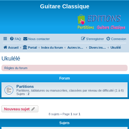
Guitare Classique
FAQ
Nous contacter
S’enregistrer
Connexion
Accueil
Portail
Index du forum
Autres instruments à cordes pincées, ou styles
Divers instruments
Ukulélé
Ukulélé
Règles du forum
Forum
Partitions
Partitions, tablatures ou manuscrites, classées par niveau de difficulté (1 à 6)
Sujets :
2
Nouveau sujet
8 sujets • Page
1
sur
1
Sujets