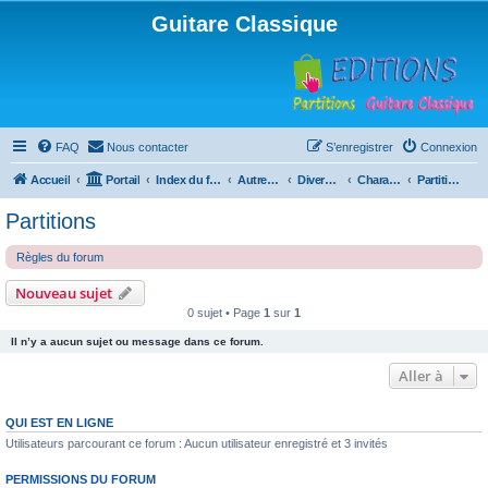
Guitare Classique
FAQ
Nous contacter
S’enregistrer
Connexion
Accueil
Portail
Index du forum
Autres instruments à cordes pincées, ou styles
Divers instruments
Charango
Partitions
Partitions
Règles du forum
Nouveau sujet
0 sujet • Page
1
sur
1
Il n’y a aucun sujet ou message dans ce forum.
Aller à
QUI EST EN LIGNE
Utilisateurs parcourant ce forum : Aucun utilisateur enregistré et 3 invités
PERMISSIONS DU FORUM