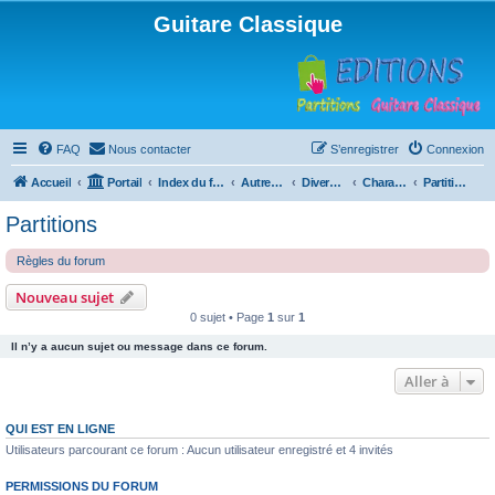
Guitare Classique
FAQ
Nous contacter
S’enregistrer
Connexion
Accueil
Portail
Index du forum
Autres instruments à cordes pincées, ou styles
Divers instruments
Charango
Partitions
Partitions
Règles du forum
Nouveau sujet
0 sujet • Page
1
sur
1
Il n’y a aucun sujet ou message dans ce forum.
Aller à
QUI EST EN LIGNE
Utilisateurs parcourant ce forum : Aucun utilisateur enregistré et 4 invités
PERMISSIONS DU FORUM