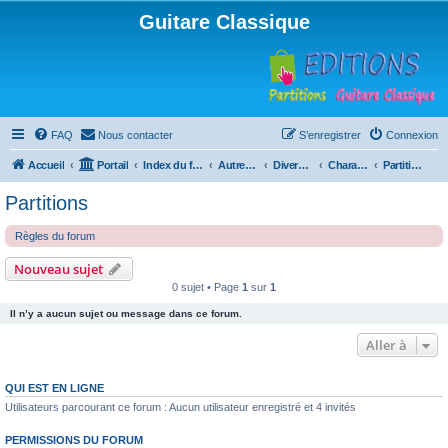
Guitare Classique
FAQ
Nous contacter
S’enregistrer
Connexion
Accueil
Portail
Index du forum
Autres instruments à cordes pincées, ou styles
Divers instruments
Charango
Partitions
Partitions
Règles du forum
Nouveau sujet
0 sujet • Page
1
sur
1
Il n’y a aucun sujet ou message dans ce forum.
Aller à
QUI EST EN LIGNE
Utilisateurs parcourant ce forum : Aucun utilisateur enregistré et 4 invités
PERMISSIONS DU FORUM