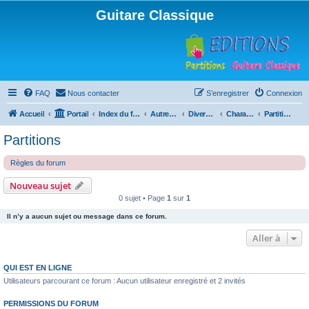
Guitare Classique
FAQ
Nous contacter
S’enregistrer
Connexion
Accueil
Portail
Index du forum
Autres instruments à cordes pincées, ou styles
Divers instruments
Charango
Partitions
Partitions
Règles du forum
Nouveau sujet
0 sujet • Page
1
sur
1
Il n’y a aucun sujet ou message dans ce forum.
Aller à
QUI EST EN LIGNE
Utilisateurs parcourant ce forum : Aucun utilisateur enregistré et 2 invités
PERMISSIONS DU FORUM