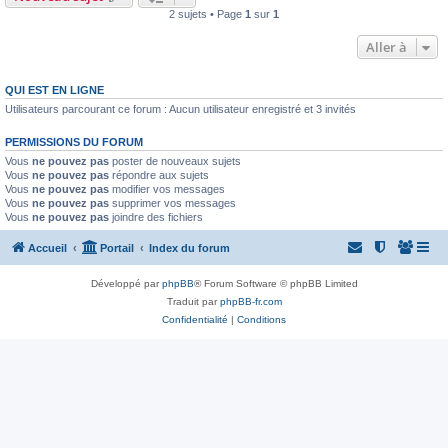
2 sujets • Page
1
sur
1
Aller à
QUI EST EN LIGNE
Utilisateurs parcourant ce forum : Aucun utilisateur enregistré et 3 invités
PERMISSIONS DU FORUM
Vous
ne pouvez pas
poster de nouveaux sujets
Vous
ne pouvez pas
répondre aux sujets
Vous
ne pouvez pas
modifier vos messages
Vous
ne pouvez pas
supprimer vos messages
Vous
ne pouvez pas
joindre des fichiers
Accueil
Portail
Index du forum
Développé par
phpBB
® Forum Software © phpBB Limited
Traduit par
phpBB-fr.com
Confidentialité
|
Conditions