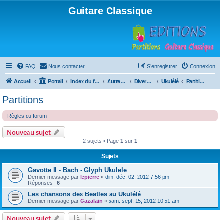
Guitare Classique
FAQ
Nous contacter
S’enregistrer
Connexion
Accueil
Portail
Index du forum
Autres instruments à cordes pincées, ou styles
Divers instruments
Ukulélé
Partitions
Partitions
Règles du forum
Nouveau sujet
2 sujets • Page
1
sur
1
Sujets
Gavotte II - Bach - Glyph Ukulele
Dernier message par
lepierre
«
dim. déc. 02, 2012 7:56 pm
Réponses :
6
Les chansons des Beatles au Ukulélé
Dernier message par
Gazalain
«
sam. sept. 15, 2012 10:51 am
Nouveau sujet