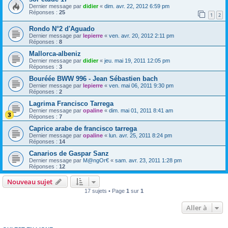
Dernier message par
didier
«
dim. avr. 22, 2012 6:59 pm
Réponses :
25
1
2
Rondo N°2 d'Aguado
Dernier message par
lepierre
«
ven. avr. 20, 2012 2:11 pm
Réponses :
8
Mallorca-albeniz
Dernier message par
didier
«
jeu. mai 19, 2011 12:05 pm
Réponses :
3
Bouréée BWW 996 - Jean Sébastien bach
Dernier message par
lepierre
«
ven. mai 06, 2011 9:30 pm
Réponses :
2
Lagrima Francisco Tarrega
Dernier message par
opaline
«
dim. mai 01, 2011 8:41 am
Réponses :
7
Caprice arabe de francisco tarrega
Dernier message par
opaline
«
lun. avr. 25, 2011 8:24 pm
Réponses :
14
Canarios de Gaspar Sanz
Dernier message par
M@ngOr€
«
sam. avr. 23, 2011 1:28 pm
Réponses :
12
Nouveau sujet
17 sujets • Page
1
sur
1
Aller à