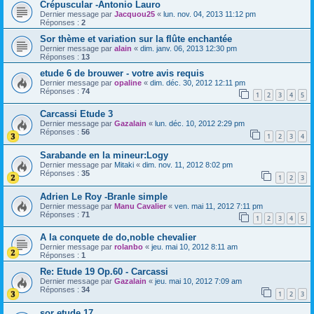
Crépuscular -Antonio Lauro
Dernier message par
Jacquou25
«
lun. nov. 04, 2013 11:12 pm
Réponses :
2
Sor thème et variation sur la flûte enchantée
Dernier message par
alain
«
dim. janv. 06, 2013 12:30 pm
Réponses :
13
etude 6 de brouwer - votre avis requis
Dernier message par
opaline
«
dim. déc. 30, 2012 12:11 pm
Réponses :
74
1
2
3
4
5
Carcassi Etude 3
Dernier message par
Gazalain
«
lun. déc. 10, 2012 2:29 pm
Réponses :
56
1
2
3
4
Sarabande en la mineur:Logy
Dernier message par
Mitaki
«
dim. nov. 11, 2012 8:02 pm
Réponses :
35
1
2
3
Adrien Le Roy -Branle simple
Dernier message par
Manu Cavalier
«
ven. mai 11, 2012 7:11 pm
Réponses :
71
1
2
3
4
5
A la conquete de do,noble chevalier
Dernier message par
rolanbo
«
jeu. mai 10, 2012 8:11 am
Réponses :
1
Re: Etude 19 Op.60 - Carcassi
Dernier message par
Gazalain
«
jeu. mai 10, 2012 7:09 am
Réponses :
34
1
2
3
sor etude 17