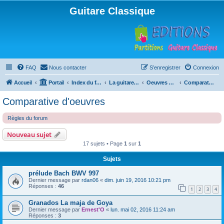
Guitare Classique
FAQ
Nous contacter
S’enregistrer
Connexion
Accueil
Portail
Index du forum
La guitare : instrument, cours et théorie
Oeuvres à la loupe
Comparative d'oeuvres
Comparative d'oeuvres
Règles du forum
Nouveau sujet
17 sujets • Page
1
sur
1
Sujets
prélude Bach BWV 997
Dernier message par
rdan06
«
dim. juin 19, 2016 10:21 pm
Réponses :
46
1
2
3
4
Granados La maja de Goya
Dernier message par
Ernest'O
«
lun. mai 02, 2016 11:24 am
Réponses :
3