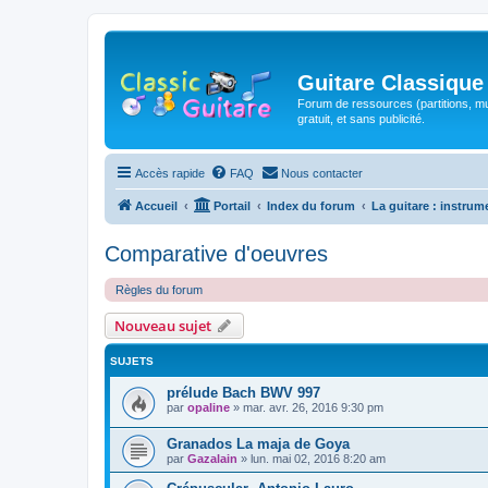
Guitare Classique
Forum de ressources (partitions, mu
gratuit, et sans publicité.
Accès rapide
FAQ
Nous contacter
Accueil
Portail
Index du forum
La guitare : instrum
Comparative d'oeuvres
Règles du forum
Nouveau sujet
SUJETS
prélude Bach BWV 997
par
opaline
»
mar. avr. 26, 2016 9:30 pm
Granados La maja de Goya
par
Gazalain
»
lun. mai 02, 2016 8:20 am