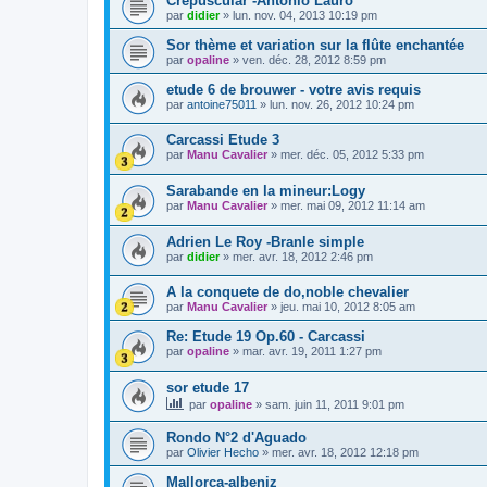
Crépuscular -Antonio Lauro
par
didier
»
lun. nov. 04, 2013 10:19 pm
Sor thème et variation sur la flûte enchantée
par
opaline
»
ven. déc. 28, 2012 8:59 pm
etude 6 de brouwer - votre avis requis
par
antoine75011
»
lun. nov. 26, 2012 10:24 pm
Carcassi Etude 3
par
Manu Cavalier
»
mer. déc. 05, 2012 5:33 pm
Sarabande en la mineur:Logy
par
Manu Cavalier
»
mer. mai 09, 2012 11:14 am
Adrien Le Roy -Branle simple
par
didier
»
mer. avr. 18, 2012 2:46 pm
A la conquete de do,noble chevalier
par
Manu Cavalier
»
jeu. mai 10, 2012 8:05 am
Re: Etude 19 Op.60 - Carcassi
par
opaline
»
mar. avr. 19, 2011 1:27 pm
sor etude 17
par
opaline
»
sam. juin 11, 2011 9:01 pm
Rondo N°2 d'Aguado
par
Olivier Hecho
»
mer. avr. 18, 2012 12:18 pm
Mallorca-albeniz