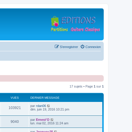
S’enregistrer
Connexion
17 sujets • Page
1
sur
1
VUES
DERNIER MESSAGE
D
par
rdan06
V
103921
e
dim. juin 19, 2016 10:21 pm
r
u
n
D
par
Ernest'O
i
V
9040
e
e
lun. mai 02, 2016 11:24 am
e
r
r
u
n
s
m
D
par
Jacquou25