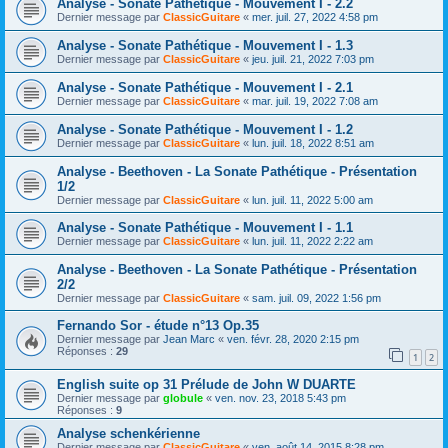
Analyse - Sonate Pathétique - Mouvement I - 2.2
Dernier message par
ClassicGuitare
«
mer. juil. 27, 2022 4:58 pm
Analyse - Sonate Pathétique - Mouvement I - 1.3
Dernier message par
ClassicGuitare
«
jeu. juil. 21, 2022 7:03 pm
Analyse - Sonate Pathétique - Mouvement I - 2.1
Dernier message par
ClassicGuitare
«
mar. juil. 19, 2022 7:08 am
Analyse - Sonate Pathétique - Mouvement I - 1.2
Dernier message par
ClassicGuitare
«
lun. juil. 18, 2022 8:51 am
Analyse - Beethoven - La Sonate Pathétique - Présentation
1/2
Dernier message par
ClassicGuitare
«
lun. juil. 11, 2022 5:00 am
Analyse - Sonate Pathétique - Mouvement I - 1.1
Dernier message par
ClassicGuitare
«
lun. juil. 11, 2022 2:22 am
Analyse - Beethoven - La Sonate Pathétique - Présentation
2/2
Dernier message par
ClassicGuitare
«
sam. juil. 09, 2022 1:56 pm
Fernando Sor - étude n°13 Op.35
Dernier message par
Jean Marc
«
ven. févr. 28, 2020 2:15 pm
Réponses :
29
1
2
English suite op 31 Prélude de John W DUARTE
Dernier message par
globule
«
ven. nov. 23, 2018 5:43 pm
Réponses :
9
Analyse schenkérienne
Dernier message par
ClassicGuitare
«
ven. août 14, 2015 8:28 pm