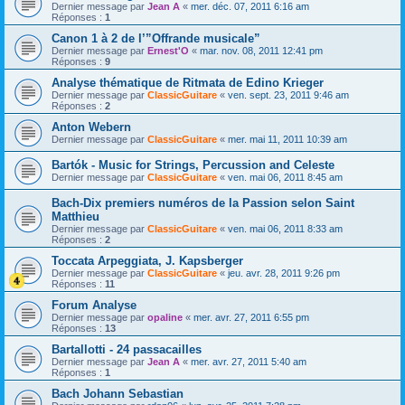
Dernier message par
Jean A
«
mer. déc. 07, 2011 6:16 am
Réponses :
1
Canon 1 à 2 de l’”Offrande musicale”
Dernier message par
Ernest'O
«
mar. nov. 08, 2011 12:41 pm
Réponses :
9
Analyse thématique de Ritmata de Edino Krieger
Dernier message par
ClassicGuitare
«
ven. sept. 23, 2011 9:46 am
Réponses :
2
Anton Webern
Dernier message par
ClassicGuitare
«
mer. mai 11, 2011 10:39 am
Bartók - Music for Strings, Percussion and Celeste
Dernier message par
ClassicGuitare
«
ven. mai 06, 2011 8:45 am
Bach-Dix premiers numéros de la Passion selon Saint
Matthieu
Dernier message par
ClassicGuitare
«
ven. mai 06, 2011 8:33 am
Réponses :
2
Toccata Arpeggiata, J. Kapsberger
Dernier message par
ClassicGuitare
«
jeu. avr. 28, 2011 9:26 pm
Réponses :
11
Forum Analyse
Dernier message par
opaline
«
mer. avr. 27, 2011 6:55 pm
Réponses :
13
Bartallotti - 24 passacailles
Dernier message par
Jean A
«
mer. avr. 27, 2011 5:40 am
Réponses :
1
Bach Johann Sebastian