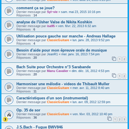
comment ça se joue?
Dernier message par
Syl~vie
«
sam. mai 23, 2015 10:16 pm
Réponses :
14
analyse de l'Usher Valse de Nikita Koshkin
Dernier message par
isa95
«
ven. févr. 22, 2013 6:32 am
Réponses :
6
Utilisation pouce gauche sur manche - Andreas Hallage
Dernier message par
ClassicGuitare
«
lun. janv. 28, 2013 9:52 pm
Réponses :
4
Besoin d'aide pour mon épreuve orale de musique
Dernier message par
JeanR1
«
mer. janv. 16, 2013 7:54 pm
Réponses :
20
1
2
Bach Suite pour Orchestre n°3 Sarabande
Dernier message par
Manu Cavalier
«
dim. déc. 16, 2012 4:53 pm
Réponses :
20
1
2
Harmoniser une mélodie - videos de Thibault Muller
Dernier message par
ClassicGuitare
«
mer. avr. 11, 2012 8:40 am
Réponses :
11
Caractéristiques d'un son (instrumental)
Dernier message par
ClassicGuitare
«
lun. avr. 09, 2012 12:59 pm
Op. 35 de sor
Dernier message par
ClassicGuitare
«
ven. févr. 03, 2012 10:40 pm
Réponses :
36
1
2
3
J.S.Bach - Fugue BWV846