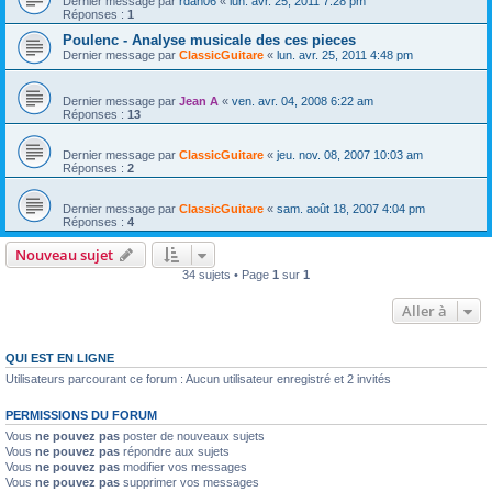
Dernier message par
rdan06
«
lun. avr. 25, 2011 7:28 pm
Réponses :
1
Poulenc - Analyse musicale des ces pieces
Dernier message par
ClassicGuitare
«
lun. avr. 25, 2011 4:48 pm
Dernier message par
Jean A
«
ven. avr. 04, 2008 6:22 am
Réponses :
13
Dernier message par
ClassicGuitare
«
jeu. nov. 08, 2007 10:03 am
Réponses :
2
Dernier message par
ClassicGuitare
«
sam. août 18, 2007 4:04 pm
Réponses :
4
Nouveau sujet
34 sujets • Page
1
sur
1
Aller à
QUI EST EN LIGNE
Utilisateurs parcourant ce forum : Aucun utilisateur enregistré et 2 invités
PERMISSIONS DU FORUM
Vous
ne pouvez pas
poster de nouveaux sujets
Vous
ne pouvez pas
répondre aux sujets
Vous
ne pouvez pas
modifier vos messages
Vous
ne pouvez pas
supprimer vos messages