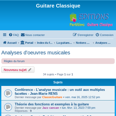
Guitare Classique
FAQ
Nous contacter
S’enregistrer
Connexion
Accueil
Portail
Index du forum
La guitare : instrument, cours et théorie
Notions musicales
Analyses d'oeuvres musicales
Analyses d'oeuvres musicales
Règles du forum
Nouveau sujet
34 sujets • Page
1
sur
1
Sujets
Conférence - L’analyse musicale : un outil aux multiples
facettes - Jean-Marie RENS
Dernier message par
ClassicGuitare
«
ven. mai 16, 2025 12:52 pm
Théorie des fonctions et exemples à la guitare
Dernier message par
Jazz cancan
«
lun. févr. 13, 2023 7:59 pm
Réponses :
9