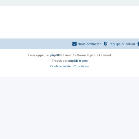
Nous contacter
L’équipe du forum
Développé par
phpBB
® Forum Software © phpBB Limited
Traduit par
phpBB-fr.com
Confidentialité
|
Conditions