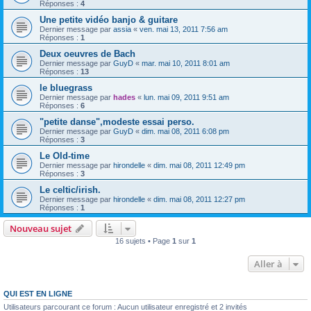
Réponses :
4
Une petite vidéo banjo & guitare
Dernier message par
assia
«
ven. mai 13, 2011 7:56 am
Réponses :
1
Deux oeuvres de Bach
Dernier message par
GuyD
«
mar. mai 10, 2011 8:01 am
Réponses :
13
le bluegrass
Dernier message par
hades
«
lun. mai 09, 2011 9:51 am
Réponses :
6
"petite danse",modeste essai perso.
Dernier message par
GuyD
«
dim. mai 08, 2011 6:08 pm
Réponses :
3
Le Old-time
Dernier message par
hirondelle
«
dim. mai 08, 2011 12:49 pm
Réponses :
3
Le celtic/irish.
Dernier message par
hirondelle
«
dim. mai 08, 2011 12:27 pm
Réponses :
1
Nouveau sujet
16 sujets • Page
1
sur
1
Aller à
QUI EST EN LIGNE
Utilisateurs parcourant ce forum : Aucun utilisateur enregistré et 2 invités