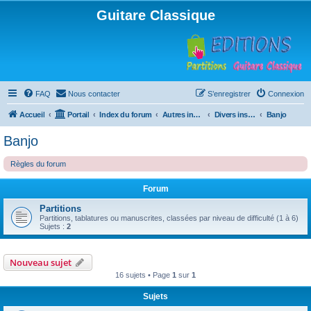
Guitare Classique
FAQ
Nous contacter
S’enregistrer
Connexion
Accueil
Portail
Index du forum
Autres instruments à cordes pincées, ou styles
Divers instruments
Banjo
Banjo
Règles du forum
Forum
Partitions
Partitions, tablatures ou manuscrites, classées par niveau de difficulté (1 à 6)
Sujets :
2
Nouveau sujet
16 sujets • Page
1
sur
1
Sujets