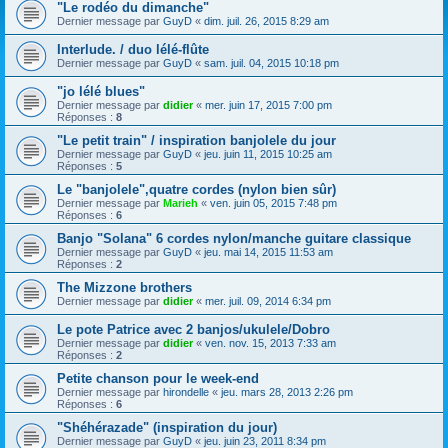
"Le rodéo du dimanche"
Dernier message par
GuyD
«
dim. juil. 26, 2015 8:29 am
Interlude. / duo lélé-flûte
Dernier message par
GuyD
«
sam. juil. 04, 2015 10:18 pm
"jo lélé blues"
Dernier message par
didier
«
mer. juin 17, 2015 7:00 pm
Réponses :
8
"Le petit train" / inspiration banjolele du jour
Dernier message par
GuyD
«
jeu. juin 11, 2015 10:25 am
Réponses :
5
Le "banjolele",quatre cordes (nylon bien sûr)
Dernier message par
Marieh
«
ven. juin 05, 2015 7:48 pm
Réponses :
6
Banjo "Solana" 6 cordes nylon/manche guitare classique
Dernier message par
GuyD
«
jeu. mai 14, 2015 11:53 am
Réponses :
2
The Mizzone brothers
Dernier message par
didier
«
mer. juil. 09, 2014 6:34 pm
Le pote Patrice avec 2 banjos/ukulele/Dobro
Dernier message par
didier
«
ven. nov. 15, 2013 7:33 am
Réponses :
2
Petite chanson pour le week-end
Dernier message par
hirondelle
«
jeu. mars 28, 2013 2:26 pm
Réponses :
6
"Shéhérazade" (inspiration du jour)
Dernier message par
GuyD
«
jeu. juin 23, 2011 8:34 pm