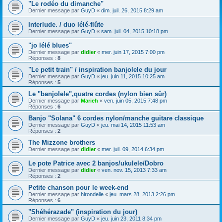
"Le rodéo du dimanche"
Dernier message par
GuyD
«
dim. juil. 26, 2015 8:29 am
Interlude. / duo lélé-flûte
Dernier message par
GuyD
«
sam. juil. 04, 2015 10:18 pm
"jo lélé blues"
Dernier message par
didier
«
mer. juin 17, 2015 7:00 pm
Réponses :
8
"Le petit train" / inspiration banjolele du jour
Dernier message par
GuyD
«
jeu. juin 11, 2015 10:25 am
Réponses :
5
Le "banjolele",quatre cordes (nylon bien sûr)
Dernier message par
Marieh
«
ven. juin 05, 2015 7:48 pm
Réponses :
6
Banjo "Solana" 6 cordes nylon/manche guitare classique
Dernier message par
GuyD
«
jeu. mai 14, 2015 11:53 am
Réponses :
2
The Mizzone brothers
Dernier message par
didier
«
mer. juil. 09, 2014 6:34 pm
Le pote Patrice avec 2 banjos/ukulele/Dobro
Dernier message par
didier
«
ven. nov. 15, 2013 7:33 am
Réponses :
2
Petite chanson pour le week-end
Dernier message par
hirondelle
«
jeu. mars 28, 2013 2:26 pm
Réponses :
6
"Shéhérazade" (inspiration du jour)
Dernier message par
GuyD
«
jeu. juin 23, 2011 8:34 pm