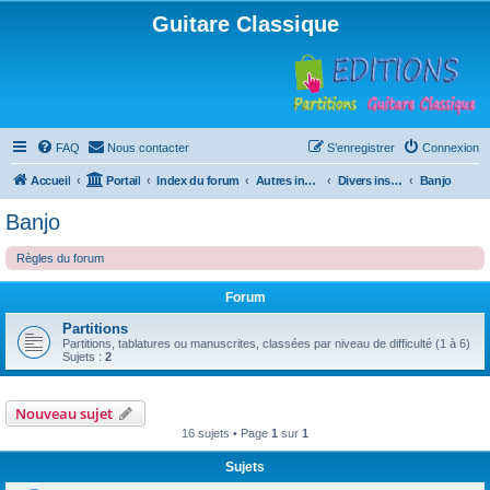
Guitare Classique
FAQ
Nous contacter
S’enregistrer
Connexion
Accueil
Portail
Index du forum
Autres instruments à cordes pincées, ou styles
Divers instruments
Banjo
Banjo
Règles du forum
Forum
Partitions
Partitions, tablatures ou manuscrites, classées par niveau de difficulté (1 à 6)
Sujets :
2
Nouveau sujet
16 sujets • Page
1
sur
1
Sujets