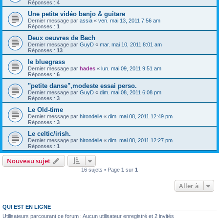
Réponses :
4
Une petite vidéo banjo & guitare
Dernier message par
assia
«
ven. mai 13, 2011 7:56 am
Réponses :
1
Deux oeuvres de Bach
Dernier message par
GuyD
«
mar. mai 10, 2011 8:01 am
Réponses :
13
le bluegrass
Dernier message par
hades
«
lun. mai 09, 2011 9:51 am
Réponses :
6
"petite danse",modeste essai perso.
Dernier message par
GuyD
«
dim. mai 08, 2011 6:08 pm
Réponses :
3
Le Old-time
Dernier message par
hirondelle
«
dim. mai 08, 2011 12:49 pm
Réponses :
3
Le celtic/irish.
Dernier message par
hirondelle
«
dim. mai 08, 2011 12:27 pm
Réponses :
1
Nouveau sujet
16 sujets • Page
1
sur
1
Aller à
QUI EST EN LIGNE
Utilisateurs parcourant ce forum : Aucun utilisateur enregistré et 2 invités