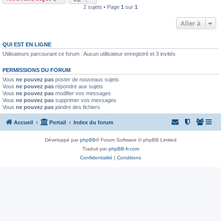
2 sujets • Page
1
sur
1
Aller à
QUI EST EN LIGNE
Utilisateurs parcourant ce forum : Aucun utilisateur enregistré et 3 invités
PERMISSIONS DU FORUM
Vous
ne pouvez pas
poster de nouveaux sujets
Vous
ne pouvez pas
répondre aux sujets
Vous
ne pouvez pas
modifier vos messages
Vous
ne pouvez pas
supprimer vos messages
Vous
ne pouvez pas
joindre des fichiers
Accueil
Portail
Index du forum
Développé par
phpBB
® Forum Software © phpBB Limited
Traduit par
phpBB-fr.com
Confidentialité
|
Conditions