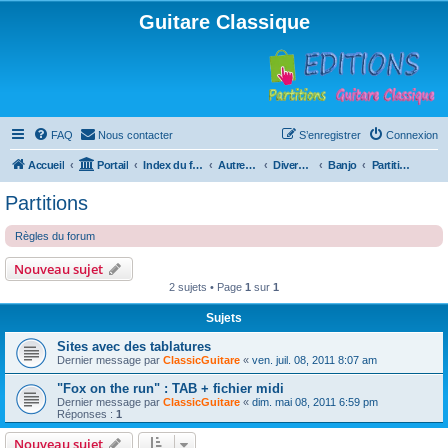
Guitare Classique
FAQ
Nous contacter
S’enregistrer
Connexion
Accueil
Portail
Index du forum
Autres instruments à cordes pincées, ou styles
Divers instruments
Banjo
Partitions
Partitions
Règles du forum
Nouveau sujet
2 sujets • Page
1
sur
1
Sujets
Sites avec des tablatures
Dernier message par
ClassicGuitare
«
ven. juil. 08, 2011 8:07 am
"Fox on the run" : TAB + fichier midi
Dernier message par
ClassicGuitare
«
dim. mai 08, 2011 6:59 pm
Réponses :
1
Nouveau sujet