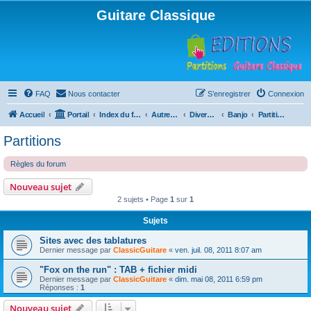
Guitare Classique
FAQ
Nous contacter
S’enregistrer
Connexion
Accueil
Portail
Index du forum
Autres instruments à cordes pincées, ou styles
Divers instruments
Banjo
Partitions
Partitions
Règles du forum
Nouveau sujet
2 sujets • Page
1
sur
1
Sujets
Sites avec des tablatures
Dernier message par
ClassicGuitare
«
ven. juil. 08, 2011 8:07 am
"Fox on the run" : TAB + fichier midi
Dernier message par
ClassicGuitare
«
dim. mai 08, 2011 6:59 pm
Réponses :
1
Nouveau sujet