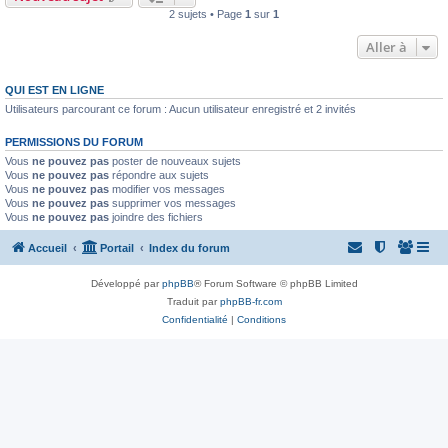
2 sujets • Page
1
sur
1
Aller à
QUI EST EN LIGNE
Utilisateurs parcourant ce forum : Aucun utilisateur enregistré et 2 invités
PERMISSIONS DU FORUM
Vous
ne pouvez pas
poster de nouveaux sujets
Vous
ne pouvez pas
répondre aux sujets
Vous
ne pouvez pas
modifier vos messages
Vous
ne pouvez pas
supprimer vos messages
Vous
ne pouvez pas
joindre des fichiers
Accueil
Portail
Index du forum
Développé par
phpBB
® Forum Software © phpBB Limited
Traduit par
phpBB-fr.com
Confidentialité
|
Conditions