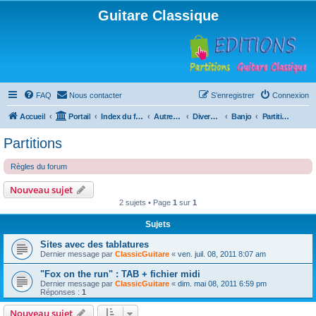
Guitare Classique
FAQ
Nous contacter
S’enregistrer
Connexion
Accueil
Portail
Index du forum
Autres instruments à cordes pincées, ou styles
Divers instruments
Banjo
Partitions
Partitions
Règles du forum
Nouveau sujet
2 sujets • Page
1
sur
1
Sujets
Sites avec des tablatures
Dernier message par
ClassicGuitare
«
ven. juil. 08, 2011 8:07 am
"Fox on the run" : TAB + fichier midi
Dernier message par
ClassicGuitare
«
dim. mai 08, 2011 6:59 pm
Réponses :
1
Nouveau sujet