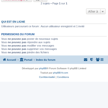
2 sujets • Page
1
sur
1
Aller à
QUI EST EN LIGNE
Utilisateurs parcourant ce forum : Aucun utilisateur enregistré et 1 invité
PERMISSIONS DU FORUM
Vous
ne pouvez pas
poster de nouveaux sujets
Vous
ne pouvez pas
répondre aux sujets
Vous
ne pouvez pas
modifier vos messages
Vous
ne pouvez pas
supprimer vos messages
Vous
ne pouvez pas
joindre des fichiers
Accueil
Portail
Index du forum
Développé par
phpBB
® Forum Software © phpBB Limited
Traduit par
phpBB-fr.com
Confidentialité
|
Conditions