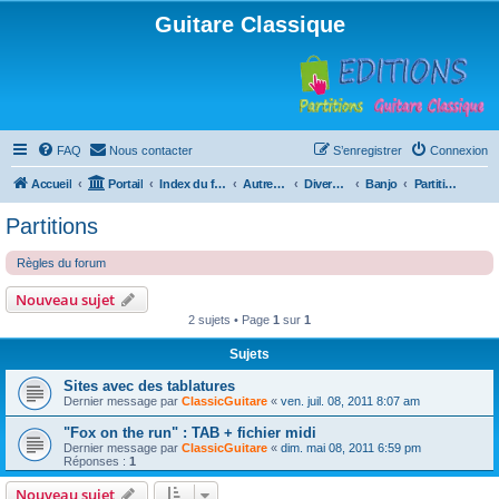
Guitare Classique
FAQ
Nous contacter
S’enregistrer
Connexion
Accueil
Portail
Index du forum
Autres instruments à cordes pincées, ou styles
Divers instruments
Banjo
Partitions
Partitions
Règles du forum
Nouveau sujet
2 sujets • Page
1
sur
1
Sujets
Sites avec des tablatures
Dernier message par
ClassicGuitare
«
ven. juil. 08, 2011 8:07 am
"Fox on the run" : TAB + fichier midi
Dernier message par
ClassicGuitare
«
dim. mai 08, 2011 6:59 pm
Réponses :
1
Nouveau sujet