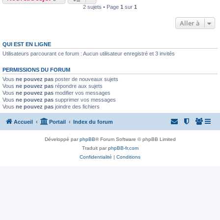
2 sujets • Page
1
sur
1
Aller à
QUI EST EN LIGNE
Utilisateurs parcourant ce forum : Aucun utilisateur enregistré et 3 invités
PERMISSIONS DU FORUM
Vous
ne pouvez pas
poster de nouveaux sujets
Vous
ne pouvez pas
répondre aux sujets
Vous
ne pouvez pas
modifier vos messages
Vous
ne pouvez pas
supprimer vos messages
Vous
ne pouvez pas
joindre des fichiers
Accueil
Portail
Index du forum
Développé par
phpBB
® Forum Software © phpBB Limited
Traduit par
phpBB-fr.com
Confidentialité
|
Conditions