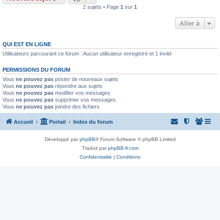
2 sujets • Page
1
sur
1
Aller à
QUI EST EN LIGNE
Utilisateurs parcourant ce forum : Aucun utilisateur enregistré et 1 invité
PERMISSIONS DU FORUM
Vous
ne pouvez pas
poster de nouveaux sujets
Vous
ne pouvez pas
répondre aux sujets
Vous
ne pouvez pas
modifier vos messages
Vous
ne pouvez pas
supprimer vos messages
Vous
ne pouvez pas
joindre des fichiers
Accueil
Portail
Index du forum
Développé par
phpBB
® Forum Software © phpBB Limited
Traduit par
phpBB-fr.com
Confidentialité
|
Conditions