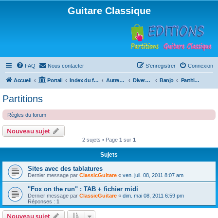
Guitare Classique
FAQ
Nous contacter
S’enregistrer
Connexion
Accueil
Portail
Index du forum
Autres instruments à cordes pincées, ou styles
Divers instruments
Banjo
Partitions
Partitions
Règles du forum
Nouveau sujet
2 sujets • Page
1
sur
1
Sujets
Sites avec des tablatures
Dernier message par
ClassicGuitare
«
ven. juil. 08, 2011 8:07 am
"Fox on the run" : TAB + fichier midi
Dernier message par
ClassicGuitare
«
dim. mai 08, 2011 6:59 pm
Réponses :
1
Nouveau sujet