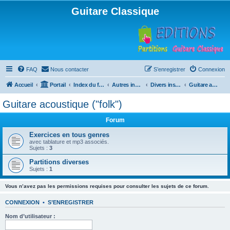
Guitare Classique
FAQ
Nous contacter
S’enregistrer
Connexion
Accueil
Portail
Index du forum
Autres instruments à cordes pincées, ou styles
Divers instruments
Guitare acoustique ("folk")
Guitare acoustique ("folk")
Forum
Exercices en tous genres
avec tablature et mp3 associés.
Sujets :
3
Partitions diverses
Sujets :
1
Vous n’avez pas les permissions requises pour consulter les sujets de ce forum.
CONNEXION
•
S’ENREGISTRER
Nom d’utilisateur :