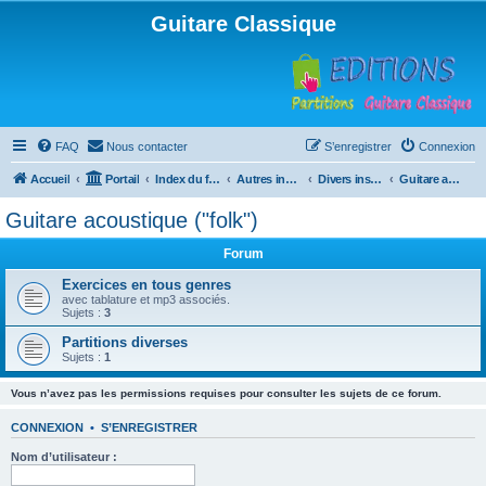
Guitare Classique
FAQ
Nous contacter
S’enregistrer
Connexion
Accueil
Portail
Index du forum
Autres instruments à cordes pincées, ou styles
Divers instruments
Guitare acoustique ("folk")
Guitare acoustique ("folk")
Forum
Exercices en tous genres
avec tablature et mp3 associés.
Sujets :
3
Partitions diverses
Sujets :
1
Vous n’avez pas les permissions requises pour consulter les sujets de ce forum.
CONNEXION
•
S’ENREGISTRER
Nom d’utilisateur :