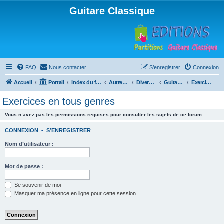
Guitare Classique
FAQ
Nous contacter
S’enregistrer
Connexion
Accueil
Portail
Index du forum
Autres instruments à cordes pincées, ou styles
Divers instruments
Guitare acoustique ("folk")
Exercices en tous genres
Exercices en tous genres
Vous n’avez pas les permissions requises pour consulter les sujets de ce forum.
CONNEXION
•
S’ENREGISTRER
Nom d’utilisateur :
Mot de passe :
Se souvenir de moi
Masquer ma présence en ligne pour cette session