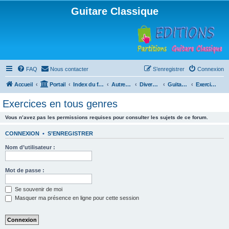
Guitare Classique
FAQ
Nous contacter
S’enregistrer
Connexion
Accueil
Portail
Index du forum
Autres instruments à cordes pincées, ou styles
Divers instruments
Guitare acoustique ("folk")
Exercices en tous genres
Exercices en tous genres
Vous n’avez pas les permissions requises pour consulter les sujets de ce forum.
CONNEXION
•
S’ENREGISTRER
Nom d’utilisateur :
Mot de passe :
Se souvenir de moi
Masquer ma présence en ligne pour cette session