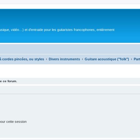
sique, vidéo…) et d'entraide pour les guitaristes francophones, entièrement
à cordes pincées, ou styles
Divers instruments
Guitare acoustique ("folk")
Par
e ce forum.
our cette session