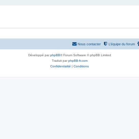
Nous contacter
L’équipe du forum
Développé par
phpBB
® Forum Software © phpBB Limited
Traduit par
phpBB-fr.com
Confidentialité
|
Conditions