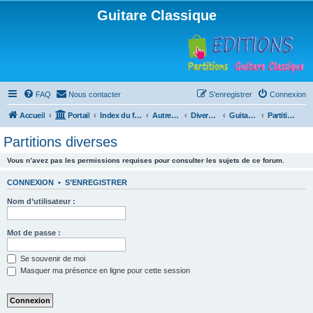
Guitare Classique
FAQ
Nous contacter
S’enregistrer
Connexion
Accueil
Portail
Index du forum
Autres instruments à cordes pincées, ou styles
Divers instruments
Guitare acoustique ("folk")
Partitions diverses
Partitions diverses
Vous n’avez pas les permissions requises pour consulter les sujets de ce forum.
CONNEXION
•
S’ENREGISTRER
Nom d’utilisateur :
Mot de passe :
Se souvenir de moi
Masquer ma présence en ligne pour cette session