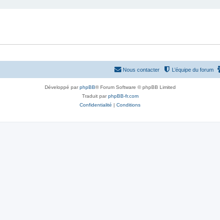
Nous contacter
L’équipe du forum
Développé par
phpBB
® Forum Software © phpBB Limited
Traduit par
phpBB-fr.com
Confidentialité
|
Conditions