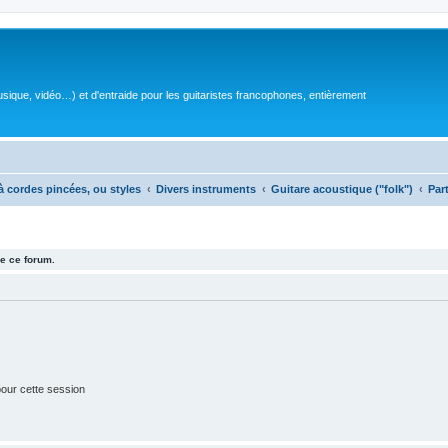
sique, vidéo…) et d'entraide pour les guitaristes francophones, entièrement
à cordes pincées, ou styles
Divers instruments
Guitare acoustique ("folk")
Par
e ce forum.
our cette session