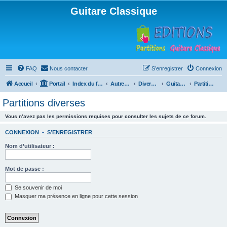
Guitare Classique
FAQ
Nous contacter
S’enregistrer
Connexion
Accueil
Portail
Index du forum
Autres instruments à cordes pincées, ou styles
Divers instruments
Guitare acoustique ("folk")
Partitions diverses
Partitions diverses
Vous n’avez pas les permissions requises pour consulter les sujets de ce forum.
CONNEXION
•
S’ENREGISTRER
Nom d’utilisateur :
Mot de passe :
Se souvenir de moi
Masquer ma présence en ligne pour cette session