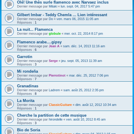
Olé! Une thès surle flamenco avec Narvaez inclus
Dernier message par
Mitaki
«
lun. sept. 04, 2017 5:47 pm
Gilbert Imbar - Teddy Chemla ... Lien intéressant
Dernier message par
Do
«
ven. mars 06, 2015 11:05 am
Réponses :
1
La nuit... Flamenca
Dernier message par
globule
«
mer. oct. 22, 2014 8:17 pm
Flamenco arabe....gipsy
Dernier message par
Jean A
«
sam. déc. 14, 2013 11:16 am
Réponses :
6
Garrotin
Dernier message par
Serge
«
jeu. sept. 05, 2013 11:39 am
Réponses :
3
Mi rondeña
Dernier message par
Pierrotinot
«
mar. déc. 25, 2012 7:06 pm
Réponses :
7
Granadinas
Dernier message par
Ladrem
«
sam. août 25, 2012 2:35 pm
Réponses :
8
La Morita
Dernier message par
ClassicGuitare
«
dim. août 12, 2012 10:34 am
Réponses :
1
Cherche la partition de cette musique
Dernier message par
hirondelle
«
ven. août 10, 2012 8:45 am
Réponses :
3
Bio de Soria