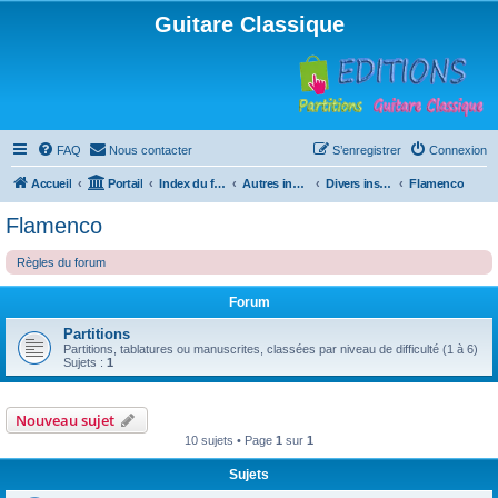
Guitare Classique
FAQ
Nous contacter
S’enregistrer
Connexion
Accueil
Portail
Index du forum
Autres instruments à cordes pincées, ou styles
Divers instruments
Flamenco
Flamenco
Règles du forum
Forum
Partitions
Partitions, tablatures ou manuscrites, classées par niveau de difficulté (1 à 6)
Sujets :
1
Nouveau sujet
10 sujets • Page
1
sur
1
Sujets