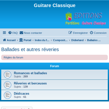
Guitare Classique
FAQ
Nous contacter
S’enregistrer
Connexion
Accueil
Portail
Index du forum
Compositions
Didierland
Ballades et autres réveries
Ballades et autres réveries
Règles du forum
Forum
Romances et ballades
Sujets :
269
Rêveries et berceuses
Sujets :
139
Dédicaces
Sujets :
61