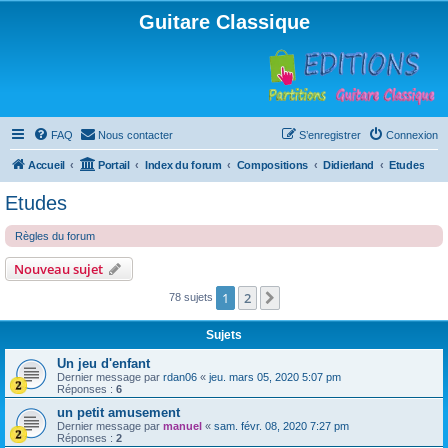
Guitare Classique
FAQ
Nous contacter
S’enregistrer
Connexion
Accueil
Portail
Index du forum
Compositions
Didierland
Etudes
Etudes
Règles du forum
Nouveau sujet
1
2
Suivante
78 sujets
Sujets
Un jeu d'enfant
Dernier message par
rdan06
«
jeu. mars 05, 2020 5:07 pm
Réponses :
6
un petit amusement
Dernier message par
manuel
«
sam. févr. 08, 2020 7:27 pm
Réponses :
2