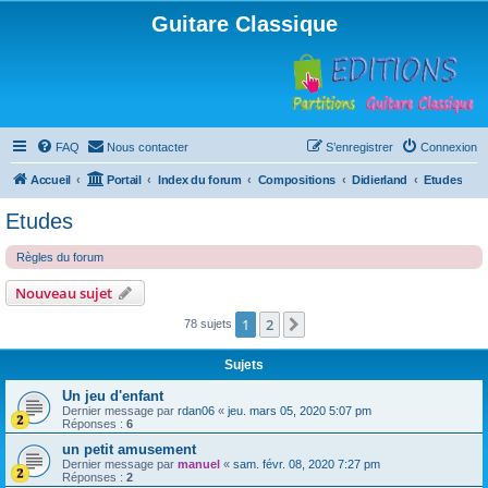
Guitare Classique
FAQ
Nous contacter
S’enregistrer
Connexion
Accueil
Portail
Index du forum
Compositions
Didierland
Etudes
Etudes
Règles du forum
Nouveau sujet
1
2
Suivante
78 sujets
Sujets
Un jeu d'enfant
Dernier message par
rdan06
«
jeu. mars 05, 2020 5:07 pm
Réponses :
6
un petit amusement
Dernier message par
manuel
«
sam. févr. 08, 2020 7:27 pm
Réponses :
2