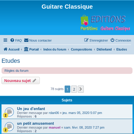
Guitare Classique
FAQ
Nous contacter
S’enregistrer
Connexion
Accueil
Portail
Index du forum
Compositions
Didierland
Etudes
Etudes
Règles du forum
Nouveau sujet
1
2
Suivante
78 sujets
Sujets
Un jeu d'enfant
Dernier message par
rdan06
«
jeu. mars 05, 2020 5:07 pm
Réponses :
6
un petit amusement
Dernier message par
manuel
«
sam. févr. 08, 2020 7:27 pm
Réponses :
2