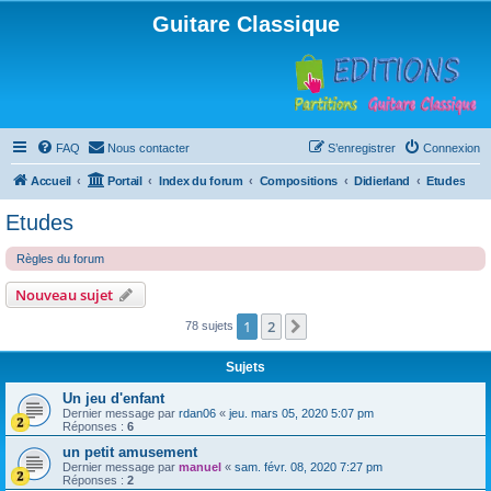
Guitare Classique
FAQ
Nous contacter
S’enregistrer
Connexion
Accueil
Portail
Index du forum
Compositions
Didierland
Etudes
Etudes
Règles du forum
Nouveau sujet
1
2
Suivante
78 sujets
Sujets
Un jeu d'enfant
Dernier message par
rdan06
«
jeu. mars 05, 2020 5:07 pm
Réponses :
6
un petit amusement
Dernier message par
manuel
«
sam. févr. 08, 2020 7:27 pm
Réponses :
2