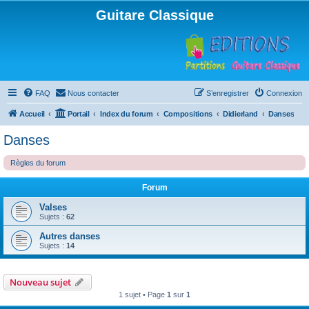
Guitare Classique
FAQ
Nous contacter
S’enregistrer
Connexion
Accueil
Portail
Index du forum
Compositions
Didierland
Danses
Danses
Règles du forum
Forum
Valses
Sujets :
62
Autres danses
Sujets :
14
Nouveau sujet
1 sujet • Page
1
sur
1