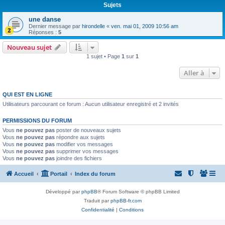
Sujets
une danse
Dernier message par
hirondelle
«
ven. mai 01, 2009 10:56 am
Réponses :
5
Nouveau sujet
1 sujet • Page
1
sur
1
Aller à
QUI EST EN LIGNE
Utilisateurs parcourant ce forum : Aucun utilisateur enregistré et 2 invités
PERMISSIONS DU FORUM
Vous
ne pouvez pas
poster de nouveaux sujets
Vous
ne pouvez pas
répondre aux sujets
Vous
ne pouvez pas
modifier vos messages
Vous
ne pouvez pas
supprimer vos messages
Vous
ne pouvez pas
joindre des fichiers
Accueil
Portail
Index du forum
Développé par
phpBB
® Forum Software © phpBB Limited
Traduit par
phpBB-fr.com
Confidentialité
|
Conditions