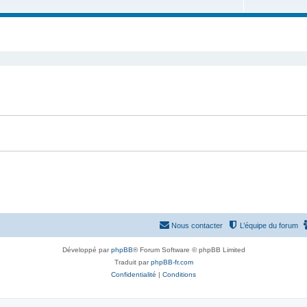
u
e
s
j
t
e
s
t
s
Nous contacter
L’équipe du forum
Développé par
phpBB
® Forum Software © phpBB Limited
Traduit par
phpBB-fr.com
Confidentialité
|
Conditions