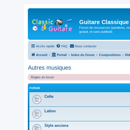
Guitare Classique
Forum de ressources (partitions, mu
gratuit, et sans publicité.
Accès rapide
FAQ
Nous contacter
Accueil
Portail
Index du forum
Compositions
Did
Autres musiques
Règles du forum
FORUM
Celte
Latino
Style anciens