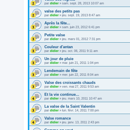
par
didier
»
sam. sept. 28, 2013 10:07 am
valse des petits pas
par
didier
»
jeu. sept. 19, 2013 8:47 am
Après la fête...
par
didier
»
sam. juin 23, 2012 6:41 pm
Petite valse
par
didier
»
jeu. mars 01, 2012 7:31 pm
Couleur d'antan
par
didier
»
jeu. oct. 06, 2011 9:11 am
Un jour de pluie
par
didier
»
mar. juin 21, 2011 1:04 pm
Lendemain de fête
par
didier
»
mer. juin 22, 2011 8:04 am
Valse des croissants chauds
par
didier
»
ven. mai 27, 2011 9:53 am
Et la vie continue...
par
didier
»
jeu. mars 10, 2011 10:47 am
La valse de la Saint Valentin
par
didier
»
lun. févr. 14, 2011 7:00 pm
Valse romance
par
didier
»
jeu. janv. 13, 2011 2:43 pm