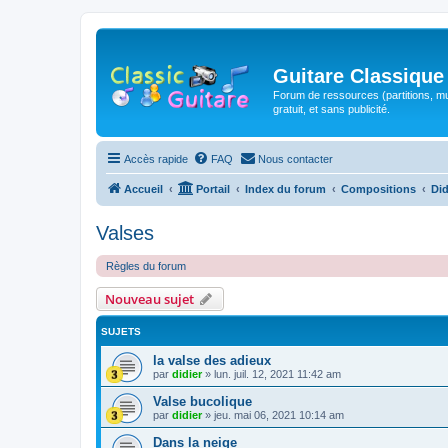
Guitare Classique
Forum de ressources (partitions, mu
gratuit, et sans publicité.
Accès rapide
FAQ
Nous contacter
Accueil
Portail
Index du forum
Compositions
Did
Valses
Règles du forum
Nouveau sujet
SUJETS
la valse des adieux
par
didier
»
lun. juil. 12, 2021 11:42 am
Valse bucolique
par
didier
»
jeu. mai 06, 2021 10:14 am
Dans la neige