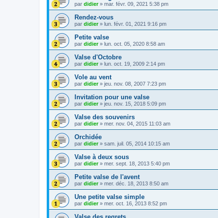
par
didier
»
mar. févr. 09, 2021 5:38 pm
Rendez-vous
par
didier
»
lun. févr. 01, 2021 9:16 pm
Petite valse
par
didier
»
lun. oct. 05, 2020 8:58 am
Valse d'Octobre
par
didier
»
lun. oct. 19, 2009 2:14 pm
Vole au vent
par
didier
»
jeu. nov. 08, 2007 7:23 pm
Invitation pour une valse
par
didier
»
jeu. nov. 15, 2018 5:09 pm
Valse des souvenirs
par
didier
»
mer. nov. 04, 2015 11:03 am
Orchidée
par
didier
»
sam. juil. 05, 2014 10:15 am
Valse à deux sous
par
didier
»
mer. sept. 18, 2013 5:40 pm
Petite valse de l'avent
par
didier
»
mer. déc. 18, 2013 8:50 am
Une petite valse simple
par
didier
»
mer. oct. 16, 2013 8:52 pm
Valse des regrets