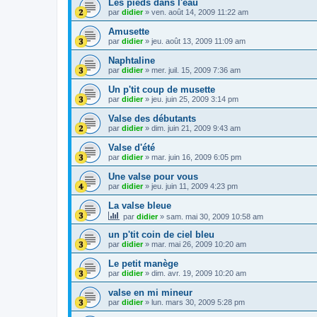
Les pieds dans l'eau
par
didier
»
ven. août 14, 2009 11:22 am
Amusette
par
didier
»
jeu. août 13, 2009 11:09 am
Naphtaline
par
didier
»
mer. juil. 15, 2009 7:36 am
Un p'tit coup de musette
par
didier
»
jeu. juin 25, 2009 3:14 pm
Valse des débutants
par
didier
»
dim. juin 21, 2009 9:43 am
Valse d'été
par
didier
»
mar. juin 16, 2009 6:05 pm
Une valse pour vous
par
didier
»
jeu. juin 11, 2009 4:23 pm
La valse bleue
par
didier
»
sam. mai 30, 2009 10:58 am
un p'tit coin de ciel bleu
par
didier
»
mar. mai 26, 2009 10:20 am
Le petit manège
par
didier
»
dim. avr. 19, 2009 10:20 am
valse en mi mineur
par
didier
»
lun. mars 30, 2009 5:28 pm