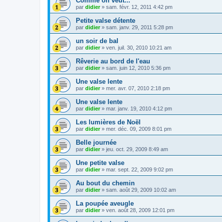
Comme on veut...
par
didier
»
sam. févr. 12, 2011 4:42 pm
Petite valse détente
par
didier
»
sam. janv. 29, 2011 5:28 pm
un soir de bal
par
didier
»
ven. juil. 30, 2010 10:21 am
Rêverie au bord de l'eau
par
didier
»
sam. juin 12, 2010 5:36 pm
Une valse lente
par
didier
»
mer. avr. 07, 2010 2:18 pm
Une valse lente
par
didier
»
mar. janv. 19, 2010 4:12 pm
Les lumières de Noël
par
didier
»
mer. déc. 09, 2009 8:01 pm
Belle journée
par
didier
»
jeu. oct. 29, 2009 8:49 am
Une petite valse
par
didier
»
mar. sept. 22, 2009 9:02 pm
Au bout du chemin
par
didier
»
sam. août 29, 2009 10:02 am
La poupée aveugle
par
didier
»
ven. août 28, 2009 12:01 pm