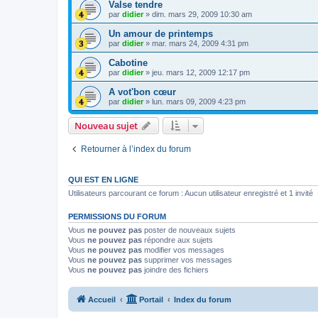
Valse tendre
par
didier
»
dim. mars 29, 2009 10:30 am
Un amour de printemps
par
didier
»
mar. mars 24, 2009 4:31 pm
Cabotine
par
didier
»
jeu. mars 12, 2009 12:17 pm
A vot'bon cœur
par
didier
»
lun. mars 09, 2009 4:23 pm
Nouveau sujet
Retourner à l’index du forum
QUI EST EN LIGNE
Utilisateurs parcourant ce forum : Aucun utilisateur enregistré et 1 invité
PERMISSIONS DU FORUM
Vous
ne pouvez pas
poster de nouveaux sujets
Vous
ne pouvez pas
répondre aux sujets
Vous
ne pouvez pas
modifier vos messages
Vous
ne pouvez pas
supprimer vos messages
Vous
ne pouvez pas
joindre des fichiers
Accueil
Portail
Index du forum