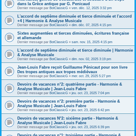
dans la Grèce antique par G. Penicaud
Dernier message par
BotClassicG
«
ven. déc. 12, 2025 3:32 pm
L'accord de septième diminuée et tierce diminuée et l'accord
+4 | Harmonie & Analyse Musicale
Dernier message par
BotClassicG
«
dim. déc. 07, 2025 4:15 pm
Sixtes augmentées et tierces diminuées, écritures française
et allemande
Dernier message par
BotClassicG
«
sam. nov. 15, 2025 4:15 pm
L'accord de septième diminuée et tierce diminuée | Harmonie
& Analyse Musicale
Dernier message par
BotClassicG
«
dim. nov. 02, 2025 3:19 pm
Jean-Louis Fabre reçoit Guillaume Pénicaut pour son livre
Des tropes antiques aux tropes médiévaux
Dernier message par
BotClassicG
«
mer. oct. 29, 2025 5:27 pm
Devoirs de vacances n°2: quatrième partie - Harmonie &
Analyse Musicale | Jean-Louis Fabre
Dernier message par
BotClassicG
«
jeu. oct. 23, 2025 7:04 pm
Devoirs de vacances n°2: première partie - Harmonie &
Analyse Musicale | Jean-Louis Fabre
Dernier message par
BotClassicG
«
jeu. oct. 23, 2025 6:42 pm
Devoirs de vacances N°2: sixième partie - Harmonie &
Analyse Musicale | Jean-Louis Fabre
Dernier message par
BotClassicG
«
jeu. oct. 23, 2025 6:39 pm
Devoirs de vacances n°1: troisième partie - Harmonie &