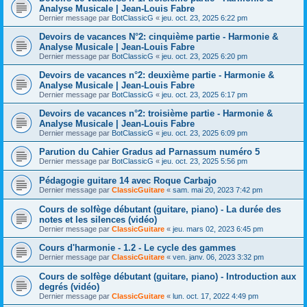
Analyse Musicale | Jean-Louis Fabre
Dernier message par
BotClassicG
«
jeu. oct. 23, 2025 6:22 pm
Devoirs de vacances N°2: cinquième partie - Harmonie &
Analyse Musicale | Jean-Louis Fabre
Dernier message par
BotClassicG
«
jeu. oct. 23, 2025 6:20 pm
Devoirs de vacances n°2: deuxième partie - Harmonie &
Analyse Musicale | Jean-Louis Fabre
Dernier message par
BotClassicG
«
jeu. oct. 23, 2025 6:17 pm
Devoirs de vacances n°2: troisième partie - Harmonie &
Analyse Musicale | Jean-Louis Fabre
Dernier message par
BotClassicG
«
jeu. oct. 23, 2025 6:09 pm
Parution du Cahier Gradus ad Parnassum numéro 5
Dernier message par
BotClassicG
«
jeu. oct. 23, 2025 5:56 pm
Pédagogie guitare 14 avec Roque Carbajo
Dernier message par
ClassicGuitare
«
sam. mai 20, 2023 7:42 pm
Cours de solfège débutant (guitare, piano) - La durée des
notes et les silences (vidéo)
Dernier message par
ClassicGuitare
«
jeu. mars 02, 2023 6:45 pm
Cours d'harmonie - 1.2 - Le cycle des gammes
Dernier message par
ClassicGuitare
«
ven. janv. 06, 2023 3:32 pm
Cours de solfège débutant (guitare, piano) - Introduction aux
degrés (vidéo)
Dernier message par
ClassicGuitare
«
lun. oct. 17, 2022 4:49 pm