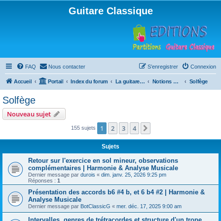
Guitare Classique
FAQ
Nous contacter
S’enregistrer
Connexion
Accueil
Portail
Index du forum
La guitare : instrument, cours et théorie
Notions musicales
Solfège
Solfège
Nouveau sujet
1
2
3
4
Suivante
155 sujets
Sujets
Retour sur l'exercice en sol mineur, observations
complémentaires | Harmonie & Analyse Musicale
Dernier message par
durois
«
dim. janv. 25, 2026 9:25 pm
Réponses :
1
Présentation des accords b6 #4 b, et 6 b4 #2 | Harmonie &
Analyse Musicale
Dernier message par
BotClassicG
«
mer. déc. 17, 2025 9:00 am
Intervalles, genres de trétracordes et structure d'un trope