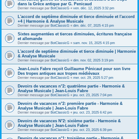
dans la Grèce antique par G. Penicaud
Dernier message par
BotClassicG
«
ven. déc. 12, 2025 3:32 pm
L'accord de septième diminuée et tierce diminuée et l'accord
+4 | Harmonie & Analyse Musicale
Dernier message par
BotClassicG
«
dim. déc. 07, 2025 4:15 pm
Sixtes augmentées et tierces diminuées, écritures française
et allemande
Dernier message par
BotClassicG
«
sam. nov. 15, 2025 4:15 pm
L'accord de septième diminuée et tierce diminuée | Harmonie
& Analyse Musicale
Dernier message par
BotClassicG
«
dim. nov. 02, 2025 3:19 pm
Jean-Louis Fabre reçoit Guillaume Pénicaut pour son livre
Des tropes antiques aux tropes médiévaux
Dernier message par
BotClassicG
«
mer. oct. 29, 2025 5:27 pm
Devoirs de vacances n°2: quatrième partie - Harmonie &
Analyse Musicale | Jean-Louis Fabre
Dernier message par
BotClassicG
«
jeu. oct. 23, 2025 7:04 pm
Devoirs de vacances n°2: première partie - Harmonie &
Analyse Musicale | Jean-Louis Fabre
Dernier message par
BotClassicG
«
jeu. oct. 23, 2025 6:42 pm
Devoirs de vacances N°2: sixième partie - Harmonie &
Analyse Musicale | Jean-Louis Fabre
Dernier message par
BotClassicG
«
jeu. oct. 23, 2025 6:39 pm
Devoirs de vacances n°1: troisième partie - Harmonie &