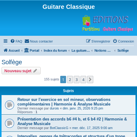
Guitare Classique
FAQ
Nous contacter
S’enregistrer
Connexion
Accueil
Portail
Index du forum
La guitare : instrument, cours et théorie
Notions musicales
Solfège
Solfège
Nouveau sujet
1
2
3
4
Suivante
155 sujets
Sujets
Retour sur l'exercice en sol mineur, observations
complémentaires | Harmonie & Analyse Musicale
Dernier message par
durois
«
dim. janv. 25, 2026 9:25 pm
Réponses :
1
Présentation des accords b6 #4 b, et 6 b4 #2 | Harmonie &
Analyse Musicale
Dernier message par
BotClassicG
«
mer. déc. 17, 2025 9:00 am
Intervalles, genres de trétracordes et structure d'un trope