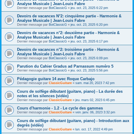
Analyse Musicale | Jean-Louis Fabre
Dernier message par
BotClassicG
«
jeu. oct. 23, 2025 6:22 pm
Devoirs de vacances N°2: cinquième partie - Harmonie &
Analyse Musicale | Jean-Louis Fabre
Dernier message par
BotClassicG
«
jeu. oct. 23, 2025 6:20 pm
Devoirs de vacances n°2: deuxième partie - Harmonie &
Analyse Musicale | Jean-Louis Fabre
Dernier message par
BotClassicG
«
jeu. oct. 23, 2025 6:17 pm
Devoirs de vacances n°2: troisième partie - Harmonie &
Analyse Musicale | Jean-Louis Fabre
Dernier message par
BotClassicG
«
jeu. oct. 23, 2025 6:09 pm
Parution du Cahier Gradus ad Parnassum numéro 5
Dernier message par
BotClassicG
«
jeu. oct. 23, 2025 5:56 pm
Pédagogie guitare 14 avec Roque Carbajo
Dernier message par
ClassicGuitare
«
sam. mai 20, 2023 7:42 pm
Cours de solfège débutant (guitare, piano) - La durée des
notes et les silences (vidéo)
Dernier message par
ClassicGuitare
«
jeu. mars 02, 2023 6:45 pm
Cours d'harmonie - 1.2 - Le cycle des gammes
Dernier message par
ClassicGuitare
«
ven. janv. 06, 2023 3:32 pm
Cours de solfège débutant (guitare, piano) - Introduction aux
degrés (vidéo)
Dernier message par
ClassicGuitare
«
lun. oct. 17, 2022 4:49 pm