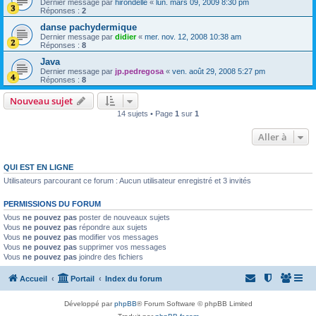
Dernier message par
hirondelle
«
lun. mars 09, 2009 8:30 pm
Réponses :
2
danse pachydermique
Dernier message par
didier
«
mer. nov. 12, 2008 10:38 am
Réponses :
8
Java
Dernier message par
jp.pedregosa
«
ven. août 29, 2008 5:27 pm
Réponses :
8
Nouveau sujet
14 sujets • Page
1
sur
1
Aller à
QUI EST EN LIGNE
Utilisateurs parcourant ce forum : Aucun utilisateur enregistré et 3 invités
PERMISSIONS DU FORUM
Vous
ne pouvez pas
poster de nouveaux sujets
Vous
ne pouvez pas
répondre aux sujets
Vous
ne pouvez pas
modifier vos messages
Vous
ne pouvez pas
supprimer vos messages
Vous
ne pouvez pas
joindre des fichiers
Accueil
Portail
Index du forum
Développé par
phpBB
® Forum Software © phpBB Limited