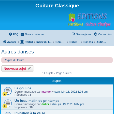
Guitare Classique
FAQ
Nous contacter
S’enregistrer
Connexion
Accueil
Portail
Index du forum
Compositions
Didierland
Danses
Autres danses
Autres danses
Règles du forum
Nouveau sujet
14 sujets • Page
1
sur
1
Sujets
La gouline
Dernier message par
manuel
«
sam. juin 18, 2022 5:08 pm
Réponses :
3
Un beau matin de printemps
Dernier message par
didier
«
dim. juil. 19, 2020 6:07 pm
Réponses :
10
Invitation à la valse