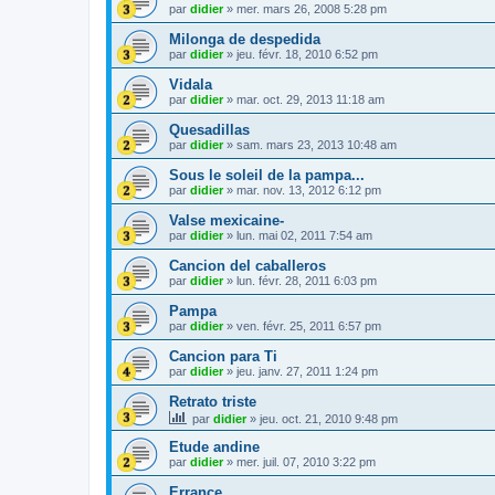
par
didier
»
mer. mars 26, 2008 5:28 pm
Milonga de despedida
par
didier
»
jeu. févr. 18, 2010 6:52 pm
Vidala
par
didier
»
mar. oct. 29, 2013 11:18 am
Quesadillas
par
didier
»
sam. mars 23, 2013 10:48 am
Sous le soleil de la pampa...
par
didier
»
mar. nov. 13, 2012 6:12 pm
Valse mexicaine-
par
didier
»
lun. mai 02, 2011 7:54 am
Cancion del caballeros
par
didier
»
lun. févr. 28, 2011 6:03 pm
Pampa
par
didier
»
ven. févr. 25, 2011 6:57 pm
Cancion para Ti
par
didier
»
jeu. janv. 27, 2011 1:24 pm
Retrato triste
par
didier
»
jeu. oct. 21, 2010 9:48 pm
Etude andine
par
didier
»
mer. juil. 07, 2010 3:22 pm
Errance