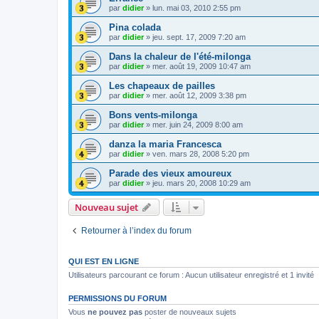
par
didier
»
lun. mai 03, 2010 2:55 pm
Pina colada
par
didier
»
jeu. sept. 17, 2009 7:20 am
Dans la chaleur de l'été-milonga
par
didier
»
mer. août 19, 2009 10:47 am
Les chapeaux de pailles
par
didier
»
mer. août 12, 2009 3:38 pm
Bons vents-milonga
par
didier
»
mer. juin 24, 2009 8:00 am
danza la maria Francesca
par
didier
»
ven. mars 28, 2008 5:20 pm
Parade des vieux amoureux
par
didier
»
jeu. mars 20, 2008 10:29 am
Nouveau sujet
Retourner à l’index du forum
QUI EST EN LIGNE
Utilisateurs parcourant ce forum : Aucun utilisateur enregistré et 1 invité
PERMISSIONS DU FORUM
Vous
ne pouvez pas
poster de nouveaux sujets