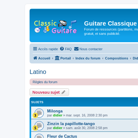
Guitare Classique
Forum de ressources (partitions, mu
gratuit, et sans publicité.
Accès rapide
FAQ
Nous contacter
Accueil
Portail
Index du forum
Compositions
Did
Latino
Règles du forum
Nouveau sujet
SUJETS
Milonga
par
didier
»
mar. sept. 16, 2008 2:30 pm
Zinzin la papillotte-tango
par
didier
»
sam. août 30, 2008 2:58 pm
Fleur de Cactus