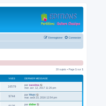
S’enregistrer
Connexion
20 sujets • Page
1
sur
1
VUES
DERNIER MESSAGE
D
par
zacolma
V
16579
e
mer. avr. 12, 2017 11:26 pm
r
u
n
D
par
Mitaki
V
9744
i
e
mar. août 23, 2016 12:54 pm
e
e
r
r
u
n
D
par
didier
s
m
V
i