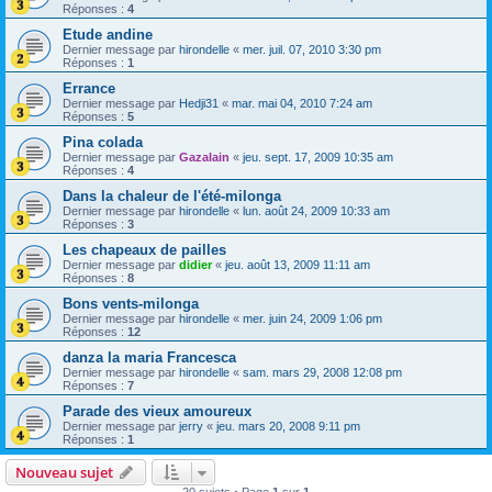
Réponses :
4
Etude andine
Dernier message par
hirondelle
«
mer. juil. 07, 2010 3:30 pm
Réponses :
1
Errance
Dernier message par
Hedji31
«
mar. mai 04, 2010 7:24 am
Réponses :
5
Pina colada
Dernier message par
Gazalain
«
jeu. sept. 17, 2009 10:35 am
Réponses :
4
Dans la chaleur de l'été-milonga
Dernier message par
hirondelle
«
lun. août 24, 2009 10:33 am
Réponses :
3
Les chapeaux de pailles
Dernier message par
didier
«
jeu. août 13, 2009 11:11 am
Réponses :
8
Bons vents-milonga
Dernier message par
hirondelle
«
mer. juin 24, 2009 1:06 pm
Réponses :
12
danza la maria Francesca
Dernier message par
hirondelle
«
sam. mars 29, 2008 12:08 pm
Réponses :
7
Parade des vieux amoureux
Dernier message par
jerry
«
jeu. mars 20, 2008 9:11 pm
Réponses :
1
Nouveau sujet