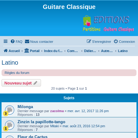
Guitare Classique
FAQ
Nous contacter
S’enregistrer
Connexion
Accueil
Portail
Index du forum
Compositions
Didierland
Autres musiques
Latino
Latino
Règles du forum
Nouveau sujet
20 sujets • Page
1
sur
1
Sujets
Milonga
Dernier message par
zacolma
«
mer. avr. 12, 2017 11:26 pm
Réponses :
13
Zinzin la papillotte-tango
Dernier message par
Mitaki
«
mar. août 23, 2016 12:54 pm
Réponses :
7
Fleur de Cactus