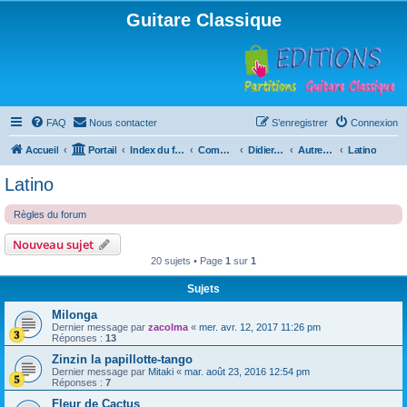
Guitare Classique
FAQ
Nous contacter
S’enregistrer
Connexion
Accueil
Portail
Index du forum
Compositions
Didierland
Autres musiques
Latino
Latino
Règles du forum
Nouveau sujet
20 sujets • Page
1
sur
1
Sujets
Milonga
Dernier message par
zacolma
«
mer. avr. 12, 2017 11:26 pm
Réponses :
13
Zinzin la papillotte-tango
Dernier message par
Mitaki
«
mar. août 23, 2016 12:54 pm
Réponses :
7
Fleur de Cactus