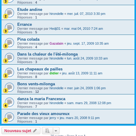
Réponses :
4
Etude andine
Dernier message par
hirondelle
«
mer. juil. 07, 2010 3:30 pm
Réponses :
1
Errance
Dernier message par
Hedji31
«
mar. mai 04, 2010 7:24 am
Réponses :
5
Pina colada
Dernier message par
Gazalain
«
jeu. sept. 17, 2009 10:35 am
Réponses :
4
Dans la chaleur de l'été-milonga
Dernier message par
hirondelle
«
lun. août 24, 2009 10:33 am
Réponses :
3
Les chapeaux de pailles
Dernier message par
didier
«
jeu. août 13, 2009 11:11 am
Réponses :
8
Bons vents-milonga
Dernier message par
hirondelle
«
mer. juin 24, 2009 1:06 pm
Réponses :
12
danza la maria Francesca
Dernier message par
hirondelle
«
sam. mars 29, 2008 12:08 pm
Réponses :
7
Parade des vieux amoureux
Dernier message par
jerry
«
jeu. mars 20, 2008 9:11 pm
Réponses :
1
Nouveau sujet