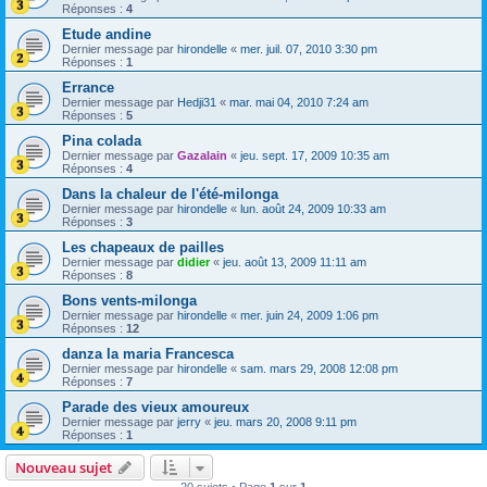
Réponses :
4
Etude andine
Dernier message par
hirondelle
«
mer. juil. 07, 2010 3:30 pm
Réponses :
1
Errance
Dernier message par
Hedji31
«
mar. mai 04, 2010 7:24 am
Réponses :
5
Pina colada
Dernier message par
Gazalain
«
jeu. sept. 17, 2009 10:35 am
Réponses :
4
Dans la chaleur de l'été-milonga
Dernier message par
hirondelle
«
lun. août 24, 2009 10:33 am
Réponses :
3
Les chapeaux de pailles
Dernier message par
didier
«
jeu. août 13, 2009 11:11 am
Réponses :
8
Bons vents-milonga
Dernier message par
hirondelle
«
mer. juin 24, 2009 1:06 pm
Réponses :
12
danza la maria Francesca
Dernier message par
hirondelle
«
sam. mars 29, 2008 12:08 pm
Réponses :
7
Parade des vieux amoureux
Dernier message par
jerry
«
jeu. mars 20, 2008 9:11 pm
Réponses :
1
Nouveau sujet