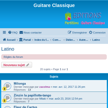
Guitare Classique
FAQ
Nous contacter
S’enregistrer
Connexion
Accueil
Portail
Index du forum
Compositions
Didierland
Autres musiques
Latino
Latino
Règles du forum
Nouveau sujet
20 sujets • Page
1
sur
1
Sujets
Milonga
Dernier message par
zacolma
«
mer. avr. 12, 2017 11:26 pm
Réponses :
13
Zinzin la papillotte-tango
Dernier message par
Mitaki
«
mar. août 23, 2016 12:54 pm
Réponses :
7
Fleur de Cactus