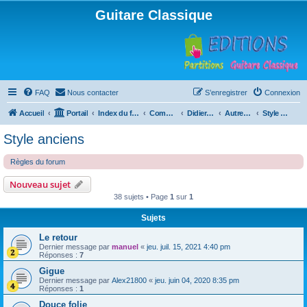
Guitare Classique
FAQ
Nous contacter
S’enregistrer
Connexion
Accueil
Portail
Index du forum
Compositions
Didierland
Autres musiques
Style anciens
Style anciens
Règles du forum
Nouveau sujet
38 sujets • Page
1
sur
1
Sujets
Le retour
Dernier message par
manuel
«
jeu. juil. 15, 2021 4:40 pm
Réponses :
7
Gigue
Dernier message par
Alex21800
«
jeu. juin 04, 2020 8:35 pm
Réponses :
1
Douce folie