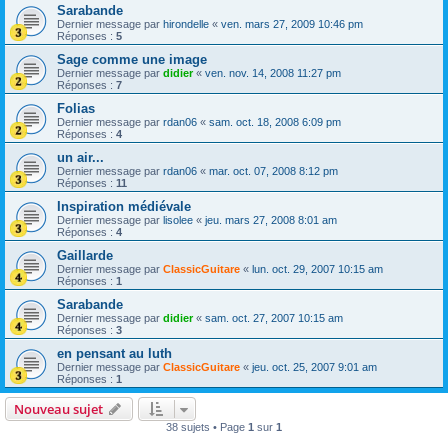
Sarabande
Dernier message par
hirondelle
«
ven. mars 27, 2009 10:46 pm
Réponses :
5
Sage comme une image
Dernier message par
didier
«
ven. nov. 14, 2008 11:27 pm
Réponses :
7
Folias
Dernier message par
rdan06
«
sam. oct. 18, 2008 6:09 pm
Réponses :
4
un air...
Dernier message par
rdan06
«
mar. oct. 07, 2008 8:12 pm
Réponses :
11
Inspiration médiévale
Dernier message par
lisolee
«
jeu. mars 27, 2008 8:01 am
Réponses :
4
Gaillarde
Dernier message par
ClassicGuitare
«
lun. oct. 29, 2007 10:15 am
Réponses :
1
Sarabande
Dernier message par
didier
«
sam. oct. 27, 2007 10:15 am
Réponses :
3
en pensant au luth
Dernier message par
ClassicGuitare
«
jeu. oct. 25, 2007 9:01 am
Réponses :
1
Nouveau sujet
38 sujets • Page
1
sur
1