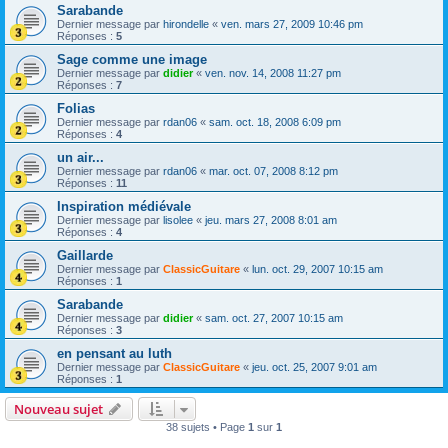
Sarabande
Dernier message par
hirondelle
«
ven. mars 27, 2009 10:46 pm
Réponses :
5
Sage comme une image
Dernier message par
didier
«
ven. nov. 14, 2008 11:27 pm
Réponses :
7
Folias
Dernier message par
rdan06
«
sam. oct. 18, 2008 6:09 pm
Réponses :
4
un air...
Dernier message par
rdan06
«
mar. oct. 07, 2008 8:12 pm
Réponses :
11
Inspiration médiévale
Dernier message par
lisolee
«
jeu. mars 27, 2008 8:01 am
Réponses :
4
Gaillarde
Dernier message par
ClassicGuitare
«
lun. oct. 29, 2007 10:15 am
Réponses :
1
Sarabande
Dernier message par
didier
«
sam. oct. 27, 2007 10:15 am
Réponses :
3
en pensant au luth
Dernier message par
ClassicGuitare
«
jeu. oct. 25, 2007 9:01 am
Réponses :
1
Nouveau sujet
38 sujets • Page
1
sur
1