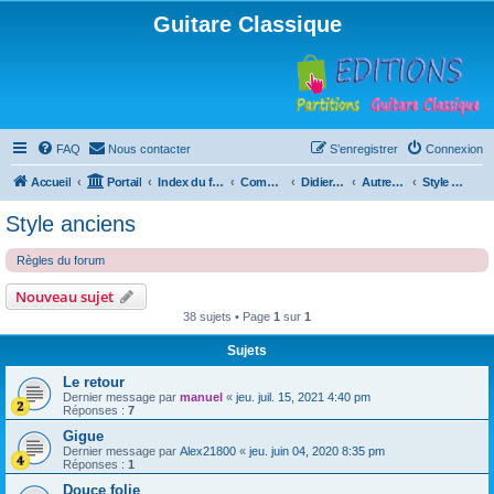
Guitare Classique
FAQ
Nous contacter
S’enregistrer
Connexion
Accueil
Portail
Index du forum
Compositions
Didierland
Autres musiques
Style anciens
Style anciens
Règles du forum
Nouveau sujet
38 sujets • Page
1
sur
1
Sujets
Le retour
Dernier message par
manuel
«
jeu. juil. 15, 2021 4:40 pm
Réponses :
7
Gigue
Dernier message par
Alex21800
«
jeu. juin 04, 2020 8:35 pm
Réponses :
1
Douce folie