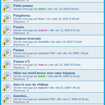
Réponses :
8
Petite pavane
Dernier message par
didier
«
mar. nov. 16, 2010 6:04 pm
Polyphonia
Dernier message par
Mask
«
lun. sept. 13, 2010 11:06 am
Réponses :
7
Pavane
Dernier message par
manuel
«
dim. avr. 11, 2010 5:57 pm
Réponses :
3
Fantaisie hivernale
Dernier message par
hirondelle
«
jeu. janv. 14, 2010 5:13 pm
Réponses :
4
Pavane
Dernier message par
wanderer7790
«
mer. déc. 02, 2009 7:40 pm
Réponses :
3
Pavane n°2
Dernier message par
Jean A
«
ven. juil. 10, 2009 10:18 am
Réponses :
3
Hélas ma mie!d'amour mon cœur trépasse
Dernier message par
didier
«
sam. juin 06, 2009 11:16 am
Réponses :
7
dans la cour du château
Dernier message par
manuel
«
dim. mai 24, 2009 7:48 am
Réponses :
1
Autrefois...
Dernier message par
wanderer7790
«
dim. mai 17, 2009 10:20 am
Réponses :
6