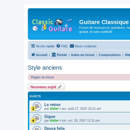
Guitare Classique
Forum de ressources (partitions, mu
gratuit, et sans publicité.
Accès rapide
FAQ
Nous contacter
Accueil
Portail
Index du forum
Compositions
Did
Style anciens
Règles du forum
Nouveau sujet
SUJETS
Le retour
par
didier
»
jeu. août 27, 2020 10:21 am
Gigue
par
didier
»
lun. oct. 29, 2007 12:11 pm
Douce folie