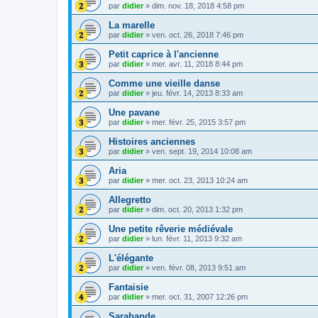
par
didier
»
dim. nov. 18, 2018 4:58 pm
La marelle
par
didier
»
ven. oct. 26, 2018 7:46 pm
Petit caprice à l'ancienne
par
didier
»
mer. avr. 11, 2018 8:44 pm
Comme une vieille danse
par
didier
»
jeu. févr. 14, 2013 8:33 am
Une pavane
par
didier
»
mer. févr. 25, 2015 3:57 pm
Histoires anciennes
par
didier
»
ven. sept. 19, 2014 10:08 am
Aria
par
didier
»
mer. oct. 23, 2013 10:24 am
Allegretto
par
didier
»
dim. oct. 20, 2013 1:32 pm
Une petite rêverie médiévale
par
didier
»
lun. févr. 11, 2013 9:32 am
L'élégante
par
didier
»
ven. févr. 08, 2013 9:51 am
Fantaisie
par
didier
»
mer. oct. 31, 2007 12:26 pm
Sarabande