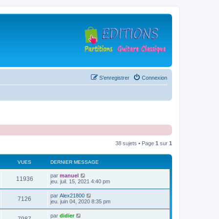
S’enregistrer
Connexion
38 sujets • Page
1
sur
1
VUES
DERNIER MESSAGE
D
par
manuel
V
11936
e
jeu. juil. 15, 2021 4:40 pm
r
u
n
D
par
Alex21800
V
7126
i
e
jeu. juin 04, 2020 8:35 pm
e
e
r
r
u
n
D
par
didier
s
m
V
i