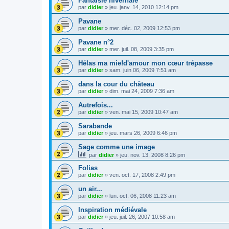
Fantaisie hivernale
par
didier
»
jeu. janv. 14, 2010 12:14 pm
Pavane
par
didier
»
mer. déc. 02, 2009 12:53 pm
Pavane n°2
par
didier
»
mer. juil. 08, 2009 3:35 pm
Hélas ma mie!d'amour mon cœur trépasse
par
didier
»
sam. juin 06, 2009 7:51 am
dans la cour du château
par
didier
»
dim. mai 24, 2009 7:36 am
Autrefois...
par
didier
»
ven. mai 15, 2009 10:47 am
Sarabande
par
didier
»
jeu. mars 26, 2009 6:46 pm
Sage comme une image
par
didier
»
jeu. nov. 13, 2008 8:26 pm
Folias
par
didier
»
ven. oct. 17, 2008 2:49 pm
un air...
par
didier
»
lun. oct. 06, 2008 11:23 am
Inspiration médiévale
par
didier
»
jeu. juil. 26, 2007 10:58 am